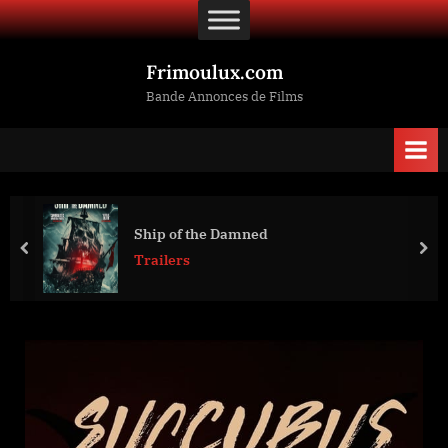
Skip
to
content
Frimoulux.com
Bande Annonces de Films
Ship of the Damned
prev
nex
Trailers