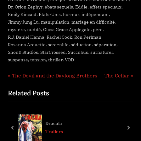
,
,
,
,
Dr. Orion Zephyr
ébats sexuels
Eddie
effets spéciaux
,
,
,
,
Emily Kincaid
États-Unis
horreur
indépendant
,
,
,
Jimmy Jung Lu
manipulation
mariage en difficulté
,
,
,
,
mystère
nudité
Olivia Grace Applegate
père
,
,
,
R.J. Daniel Hanna
Rachel Cook
Ron Perlman
,
,
,
,
Rosanna Arquette
screenlife
séduction
séparation
,
,
,
,
Shout! Studios
StarCrossed
Succubus
surnaturel
,
,
,
suspense
tension
thriller
VOD
Navigation
P
N
The Devil and the Daylong Brothers
The Cellar
r
e
de
Related Posts
e
x
l’article
v
t
i
P
o
o
Dracula
u
s
prev
next
Trailers
s
t