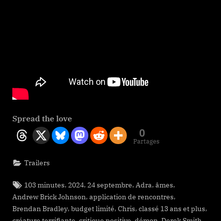
Spread the love
0
Partages
Trailers
Tags:
,
,
,
,
,
103 minutes
2024
24 septembre
Adra
âmes
,
,
Andrew Brick Johnson
application de rencontres
,
,
,
,
Brendan Bradley
budget limité
Chris
classé 13 ans et plus
,
,
,
,
créature terrifiante
critique positive
démon
Derek Smith