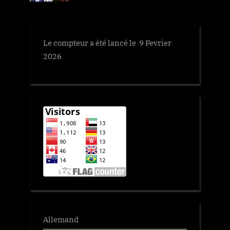
P
:
o
s
Le compteur a été lancé le 9 Fevrier
t
2026
:
Allemand