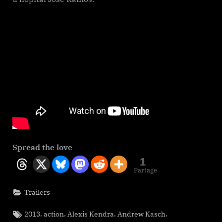
Spread the love
1
Partage
Trailers
Tags:
,
,
,
,
2013
action
Alexis Kendra
Andrew Kasch