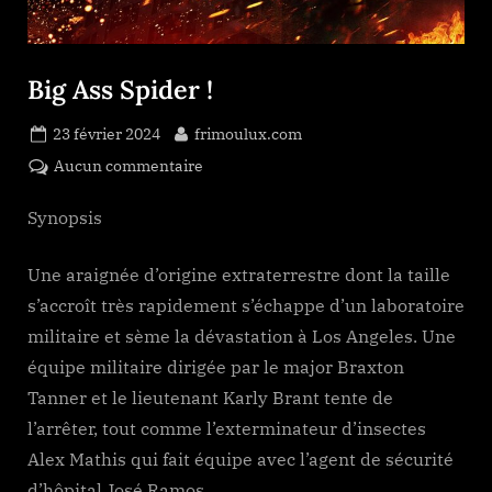
Big Ass Spider !
Posted
By
23 février 2024
frimoulux.com
on
sur
Aucun commentaire
Big
Ass
Synopsis
Spider
!
Une araignée d’origine extraterrestre dont la taille
s’accroît très rapidement s’échappe d’un laboratoire
militaire et sème la dévastation à Los Angeles. Une
équipe militaire dirigée par le major Braxton
Tanner et le lieutenant Karly Brant tente de
l’arrêter, tout comme l’exterminateur d’insectes
Alex Mathis qui fait équipe avec l’agent de sécurité
d’hôpital José Ramos.