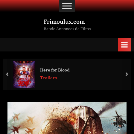
Skip
to
content
Frimoulux.com
Bande Annonces de Films
Here for Blood
prev
nex
Trailers