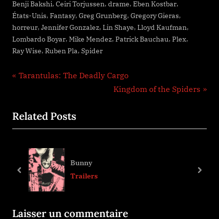
,
,
,
,
Benji Bakshi
Ceiri Torjussen
drame
Eben Kostbar
,
,
,
,
États-Unis
Fantasy
Greg Grunberg
Gregory Gieras
,
,
,
,
horreur
Jennifer Gonzalez
Lin Shaye
Lloyd Kaufman
,
,
,
,
Lombardo Boyar
Mike Mendez
Patrick Bauchau
Plex
,
,
Ray Wise
Ruben Pla
Spider
Navigation
P
Tarantulas: The Deadly Cargo
r
N
Kingdom of the Spiders
de
e
e
Related Posts
l’article
v
x
i
t
o
P
u
o
Bunny
s
s
prev
next
Trailers
P
t
o
:
Laisser un commentaire
s