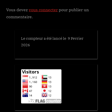
t
Vous devez
vous connecter
pour publier un
:
commentaire.
Le compteur a été lancé le 9 Fevrier
2026