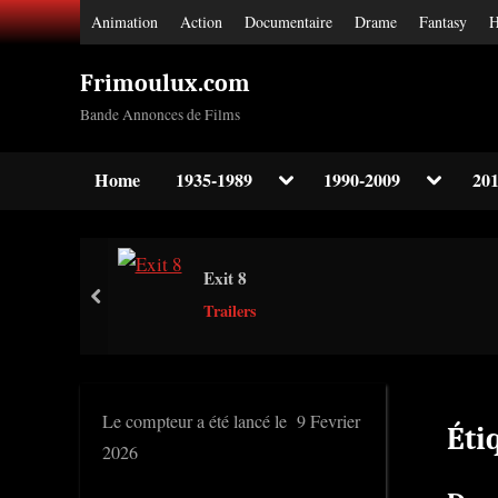
Skip
Animation
Action
Documentaire
Drame
Fantasy
H
to
content
Frimoulux.com
Bande Annonces de Films
Toggle
Toggle
Home
1935-1989
1990-2009
201
sub-
sub-
Toggle
menu
menu
sub-
menu
Toggle
Exit 8
sub-
prev
menu
Trailers
Toggle
sub-
menu
Le compteur a été lancé le 9 Fevrier
Éti
2026