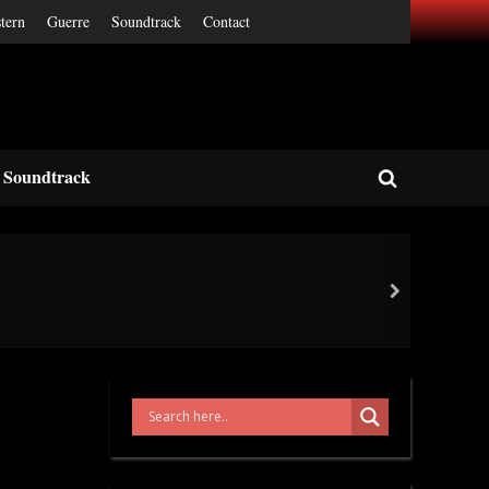
tern
Guerre
Soundtrack
Contact
Soundtrack
Toggle
search
form
next