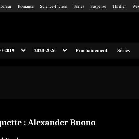
orreur
Romance
Science-Fiction
Séries
Suspense
Thriller
Wes
Toggle
Toggle
0-2019
2020-2026
Prochainement
Séries
sub-
sub-
Toggle
menu
menu
sub-
menu
Toggle
sub-
menu
quette :
Alexander Buono