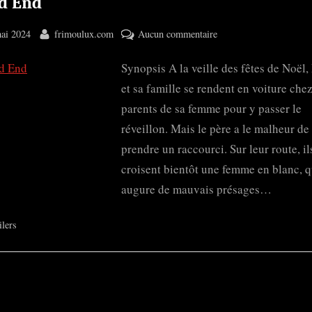
d End
ted
By
sur
ai 2024
frimoulux.com
Aucun commentaire
Dead
Synopsis A la veille des fêtes de Noël,
End
et sa famille se rendent en voiture chez
parents de sa femme pour y passer le
réveillon. Mais le père a le malheur de
prendre un raccourci. Sur leur route, il
croisent bientôt une femme en blanc, q
augure de mauvais présages…
ilers