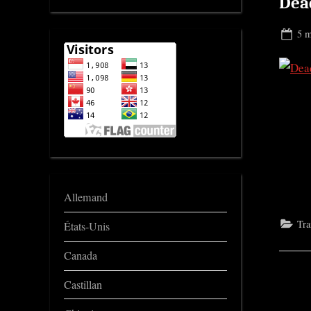
Dea
Pos
5 m
on
Allemand
Tra
États-Unis
Canada
Castillan