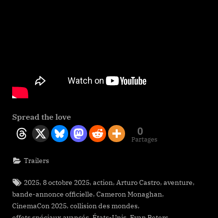
Spread the love
0
Partages
Trailers
Tags:
,
,
,
,
,
2025
8 octobre 2025
action
Arturo Castro
aventure
,
,
bande-annonce officielle
Cameron Monaghan
,
,
CinemaCon 2025
collision des mondes
,
,
,
effets spéciaux avancés
États-Unis
Evan Peters