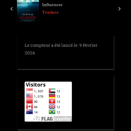
o
o
Influencer
u
s
prev
next
Trailers
s
t
P
:
o
s
Le compteur a été lancé le 9 Fevrier
t
2026
: