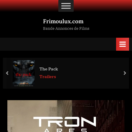
Skip
to
content
Frimoulux.com
Bande Annonces de Films
The Pack
prev
nex
Trailers