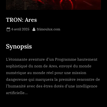
TRON: Ares
Posted
By
6 avril 2025
frimoulux.com
on
Synopsis
L’étonnante aventure d’un Programme hautement
sophistiqué du nom de Ares, envoyé du monde
numérique au monde réel pour une mission
dangereuse qui marquera la première rencontre de
l’humanité avec des êtres dotés d’une intelligence
artificielle…