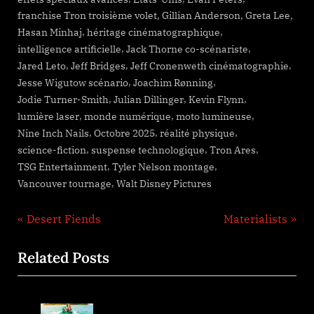
,
,
,
franchise Tron troisième volet
Gillian Anderson
Greta Lee
,
,
Hasan Minhaj
héritage cinématographique
,
,
intelligence artificielle
Jack Thorne co-scénariste
,
,
,
Jared Leto
Jeff Bridges
Jeff Cronenweth cinématographie
,
,
Jesse Wigutow scénario
Joachim Rønning
,
,
,
Jodie Turner-Smith
Julian Dillinger
Kevin Flynn
,
,
,
lumière laser
monde numérique
moto lumineuse
,
,
,
Nine Inch Nails
Octobre 2025
réalité physique
,
,
,
science-fiction
suspense technologique
Tron Ares
,
,
TSG Entertainment
Tyler Nelson montage
,
Vancouver tournage
Walt Disney Pictures
Navigation
P
N
Desert Fiends
Materialists
r
e
de
Related Posts
e
x
l’article
v
t
i
P