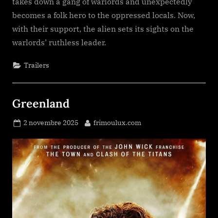
takes down a gang of warlords and unexpectedly
becomes a folk hero to the oppressed locals. Now,
with their support, the alien sets its sights on the
warlords’ ruthless leader.
Trailers
Greenland
Posted
By
2 novembre 2025
frimoulux.com
on