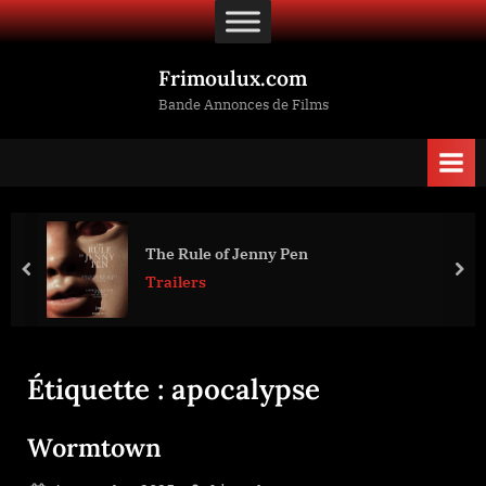
Skip
to
content
Frimoulux.com
Bande Annonces de Films
The Rule of Jenny Pen
prev
nex
Trailers
Étiquette :
apocalypse
Wormtown