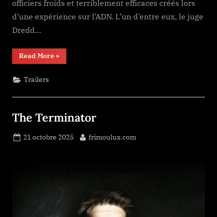
officiers froids et terriblement efficaces créés lors
d’une expérience sur l’ADN. L’un d’entre eux, le juge
Dredd…
“Judge
Read More
»
Dredd”
Trailers
The Terminator
Posted
By
21 octobre 2025
frimoulux.com
on