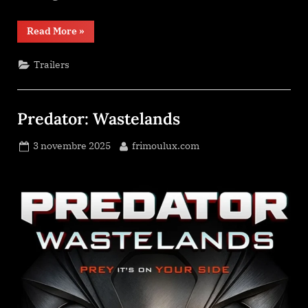
“Wormtown”
Read More
»
Trailers
Predator: Wastelands
Posted
By
3 novembre 2025
frimoulux.com
on