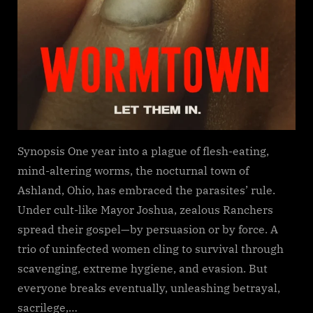
Synopsis One year into a plague of flesh-eating,
mind-altering worms, the nocturnal town of
Ashland, Ohio, has embraced the parasites’ rule.
Under cult-like Mayor Joshua, zealous Ranchers
spread their gospel—by persuasion or by force. A
trio of uninfected women cling to survival through
scavenging, extreme hygiene, and evasion. But
everyone breaks eventually, unleashing betrayal,
sacrilege,…