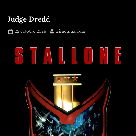
Judge Dredd
Posted
By
22 octobre 2025
frimoulux.com
on