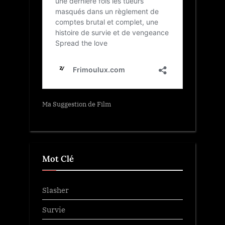
Ma Suggestion de Film
Mot Clé
Slasher
Survie