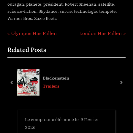
,
,
,
,
,
ouragan
planète
président
Robert Sheehan
satellite
,
,
,
,
,
science-fiction
Skydance
survie
technologie
tempête
,
Warner Bros
Zazie Beetz
Navigation
P
N
Olympus Has Fallen
London Has Fallen
r
e
de
Related Posts
e
x
l’article
v
t
i
P
o
o
Blackenstein
u
s
prev
next
Trailers
s
t
P
:
o
s
Le compteur a été lancé le 9 Fevrier
t
2026
: