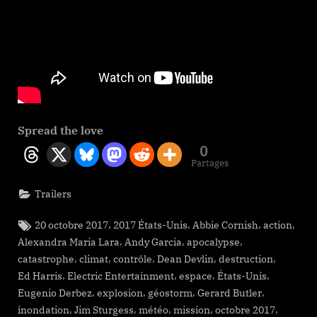
Spread the love
0
Partages
Trailers
Tags:
,
,
,
,
20 octobre 2017
2017 États-Unis
Abbie Cornish
action
,
,
,
Alexandra Maria Lara
Andy Garcia
apocalypse
,
,
,
,
,
catastrophe
climat
contrôle
Dean Devlin
destruction
,
,
,
,
Ed Harris
Electric Entertainment
espace
États-Unis
,
,
,
,
Eugenio Derbez
explosion
géostorm
Gerard Butler
,
,
,
,
,
inondation
Jim Sturgess
météo
mission
octobre 2017