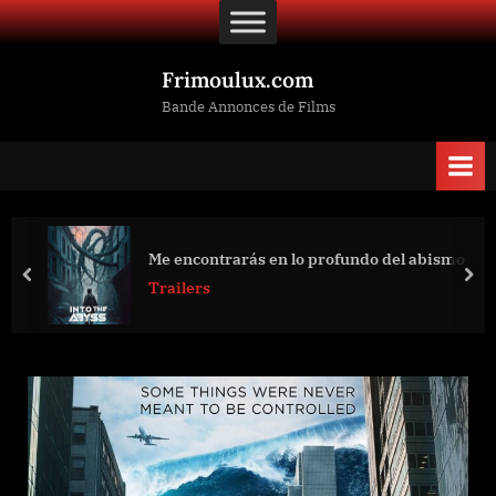
Skip
to
content
Frimoulux.com
Bande Annonces de Films
Me encontrarás en lo profundo del abismo
prev
nex
Trailers