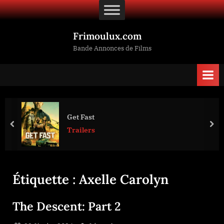
Skip
to
content
Frimoulux.com
Bande Annonces de Films
The Conjuring 2
prev
nex
Trailers
Étiquette :
Axelle Carolyn
The Descent: Part 2