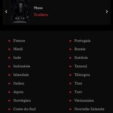
Яга. Кошмар тёмного лес
prev
nex
Trailers
France
Portugais
Hindi
Russie
Inde
Suédois
Indonésie
Tamoul
Islandais
Télougou
Italien
Thaï
Japon
Turc
Norvégien
Vietnamien
Corée du Sud
Nouvelle-Zelande