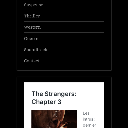
Suspense
Thriller
Western
Guerre
Soundtrack
Contact