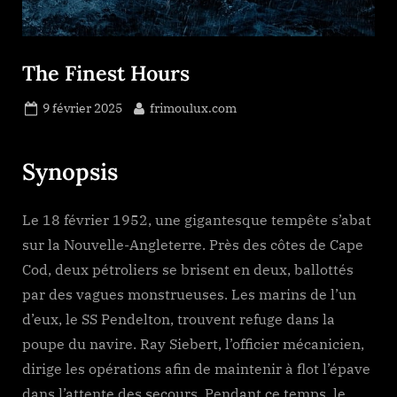
The Finest Hours
Posted
By
9 février 2025
frimoulux.com
on
Synopsis
Le 18 février 1952, une gigantesque tempête s’abat
sur la Nouvelle-Angleterre. Près des côtes de Cape
Cod, deux pétroliers se brisent en deux, ballottés
par des vagues monstrueuses. Les marins de l’un
d’eux, le SS Pendelton, trouvent refuge dans la
poupe du navire. Ray Siebert, l’officier mécanicien,
dirige les opérations afin de maintenir à flot l’épave
dans l’attente des secours. Pendant ce temps, le