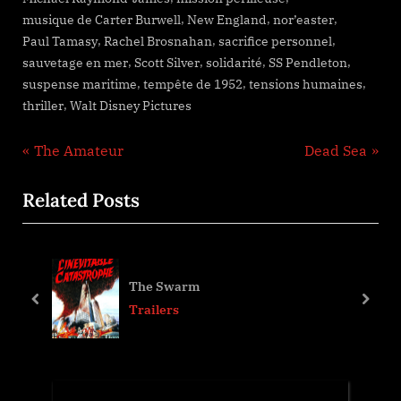
,
,
,
musique de Carter Burwell
New England
nor’easter
,
,
,
Paul Tamasy
Rachel Brosnahan
sacrifice personnel
,
,
,
,
sauvetage en mer
Scott Silver
solidarité
SS Pendleton
,
,
,
suspense maritime
tempête de 1952
tensions humaines
,
thriller
Walt Disney Pictures
Navigation
P
N
The Amateur
Dead Sea
r
e
de
Related Posts
e
x
l’article
v
t
i
P
o
o
The Swarm
u
s
prev
next
Trailers
s
t
P
:
o
s