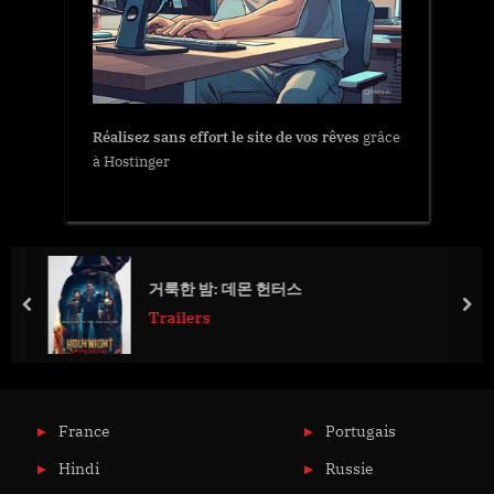
Réalisez sans effort le site de vos rêves
grâce
à Hostinger
거룩한 밤: 데몬 헌터스
prev
nex
Trailers
France
Portugais
Hindi
Russie