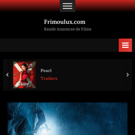
Skip
to
content
Frimoulux.com
Bande Annonces de Films
Pearl
prev
nex
Trailers