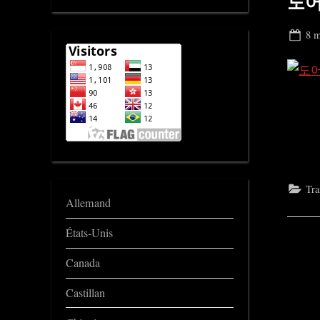
도
Pos
8 m
on
Tra
Allemand
États-Unis
Canada
Castillan