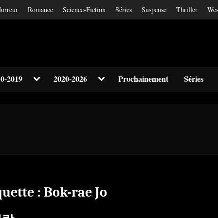
orreur
Romance
Science-Fiction
Séries
Suspense
Thriller
Wes
Toggle
Toggle
0-2019
2020-2026
Prochainement
Séries
sub-
sub-
Toggle
menu
menu
sub-
menu
Toggle
sub-
menu
quette :
Bok-rae Jo