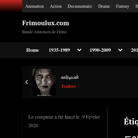
Skip
Animation
Action
Documentaire
Drame
Fantasy
H
to
content
Frimoulux.com
Bande Annonces de Films
Toggle
Toggle
Home
1935-1989
1990-2009
201
sub-
sub-
Toggle
menu
menu
sub-
menu
Toggle
கார்டியன்
sub-
prev
menu
Trailers
Toggle
sub-
menu
Le compteur a été lancé le 9 Fevrier
Éti
2026