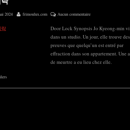
어락
ted
By
sur
ai 2024
frimoulux.com
Aucun commentaire
도
Door Lock Synopsis Jo Kyeong-min vit
어
락
dans un studio. Un jour, elle trouve des
preuves que quelqu’un est entré par
effraction dans son appartement. Une a
de meurtre a eu lieu chez elle.
ilers