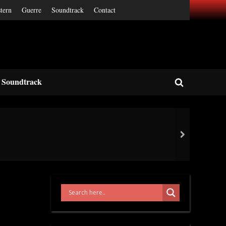
tern
Guerre
Soundtrack
Contact
Soundtrack
Toggle
search
form
next