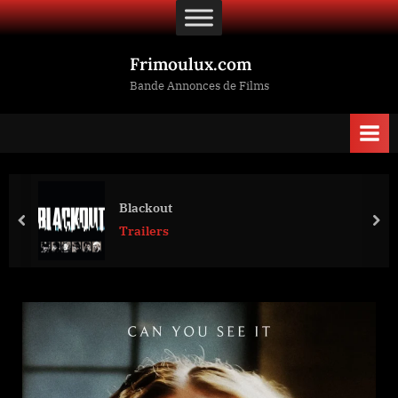
Skip
to
content
Frimoulux.com
Bande Annonces de Films
Blackout
prev
nex
Trailers