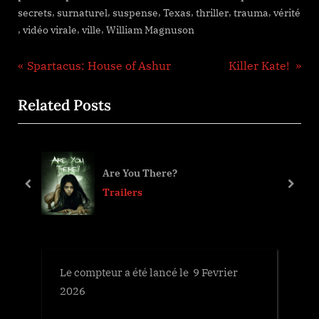
,
,
,
,
,
,
secrets
surnaturel
suspense
Texas
thriller
trauma
vérité
,
,
,
vidéo virale
ville
William Magnuson
Navigation
P
N
Spartacus: House of Ashur
Killer Kate!
r
e
de
Related Posts
e
x
l’article
v
t
i
P
o
o
Are You There?
u
s
prev
next
Trailers
s
t
P
:
o
s
Le compteur a été lancé le 9 Fevrier
t
2026
: