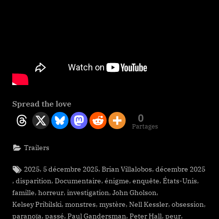
Spread the love
0
Partages
Trailers
Tags:
,
,
,
2025
5 décembre 2025
Brian Villalobos
décembre 2025
,
,
,
,
,
,
disparition
Documentaire
énigme
enquête
États-Unis
,
,
,
,
famille
horreur
investigation
John Gholson
,
,
,
,
,
Kelsey Pribilski
monstres
mystère
Nell Kessler
obsession
,
,
,
,
,
paranoïa
passé
Paul Gandersman
Peter Hall
peur