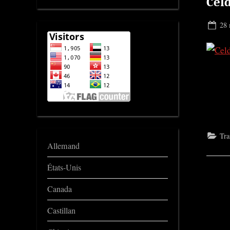
Celd
Pos
28 
on
Tra
Allemand
États-Unis
Canada
Castillan