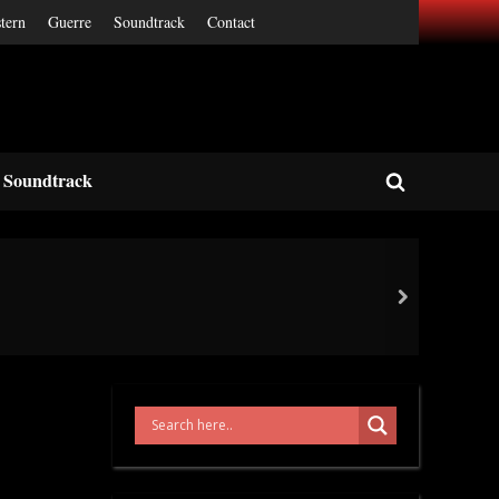
tern
Guerre
Soundtrack
Contact
Soundtrack
Toggle
search
form
next