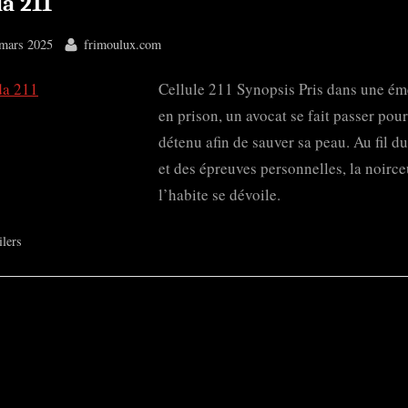
a 211
ted
By
mars 2025
frimoulux.com
Cellule 211 Synopsis Pris dans une ém
en prison, un avocat se fait passer pou
détenu afin de sauver sa peau. Au fil d
et des épreuves personnelles, la noirce
l’habite se dévoile.
ilers