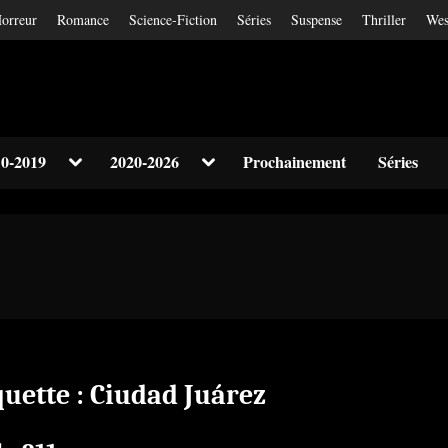
orreur
Romance
Science-Fiction
Séries
Suspense
Thriller
Wes
Toggle
Toggle
0-2019
2020-2026
Prochainement
Séries
sub-
sub-
Toggle
menu
menu
sub-
menu
Toggle
sub-
menu
quette :
Ciudad Juárez