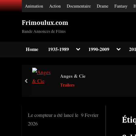
Skip
Animation
Action
Documentaire
Drame
Fantasy
H
to
content
Frimoulux.com
Bande Annonces de Films
Toggle
Toggle
Home
1935-1989
1990-2009
201
sub-
sub-
Toggle
menu
menu
sub-
menu
Toggle
Anges & Cie
sub-
prev
menu
Trailers
Toggle
sub-
menu
Le compteur a été lancé le 9 Fevrier
Éti
2026