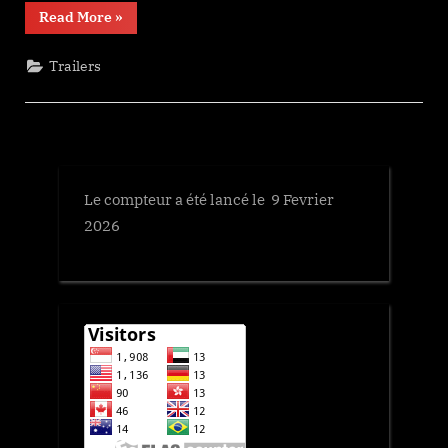
“연
Read More
»
가
시”
Trailers
Le compteur a été lancé le 9 Fevrier
2026