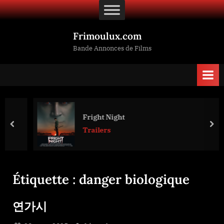
Skip
to
content
Frimoulux.com
Bande Annonces de Films
Fright Night
prev
nex
Trailers
Étiquette :
danger biologique
연가시