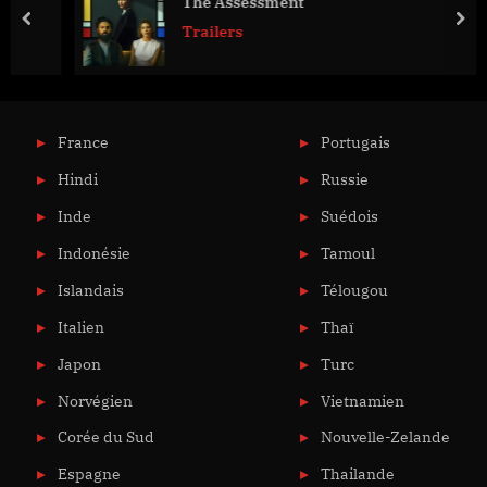
The Assessment
prev
nex
Trailers
France
Portugais
Hindi
Russie
Inde
Suédois
Indonésie
Tamoul
Islandais
Télougou
Italien
Thaï
Japon
Turc
Norvégien
Vietnamien
Corée du Sud
Nouvelle-Zelande
Espagne
Thailande