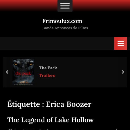
Skip
to
content
Frimoulux.com
Bande Annonces de Films
The Pack
prev
nex
Trailers
Étiquette :
Erica Boozer
The Legend of Lake Hollow