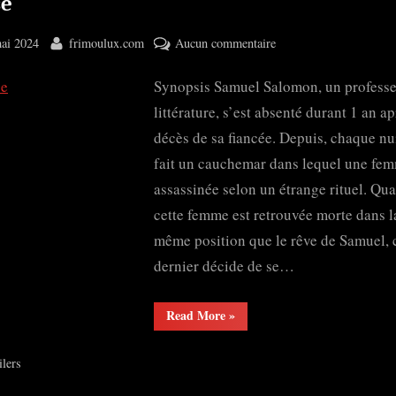
e
ted
By
sur
ai 2024
frimoulux.com
Aucun commentaire
Muse
Synopsis Samuel Salomon, un professe
littérature, s’est absenté durant 1 an ap
décès de sa fiancée. Depuis, chaque nuit
fait un cauchemar dans lequel une fem
assassinée selon un étrange rituel. Qu
cette femme est retrouvée morte dans l
même position que le rêve de Samuel, 
dernier décide de se…
“Muse”
Read More
»
ilers