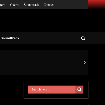
tern
Guerre
Soundtrack
Contact
Soundtrack
Toggle
search
form
next