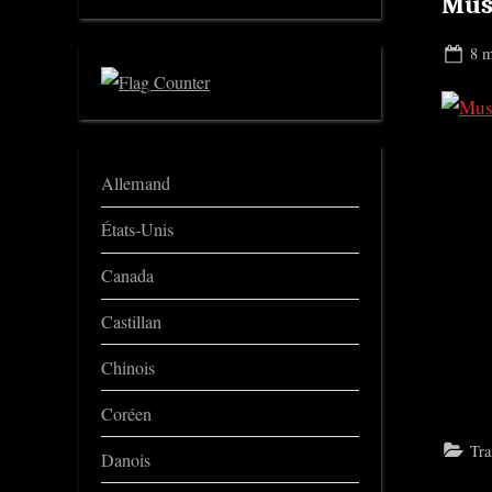
Mus
Pos
8 m
on
Allemand
États-Unis
Canada
Castillan
Chinois
Coréen
Tra
Danois