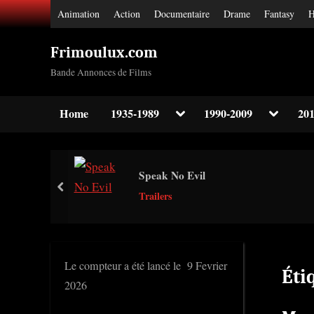
Skip
Animation
Action
Documentaire
Drame
Fantasy
H
to
content
Frimoulux.com
Bande Annonces de Films
Toggle
Toggle
Home
1935-1989
1990-2009
201
sub-
sub-
Toggle
menu
menu
sub-
menu
Toggle
Speak No Evil
sub-
prev
menu
Trailers
Toggle
sub-
menu
Le compteur a été lancé le 9 Fevrier
Éti
2026