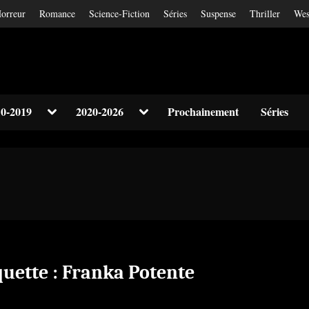
orreur
Romance
Science-Fiction
Séries
Suspense
Thriller
Wes
Toggle
Toggle
0-2019
2020-2026
Prochainement
Séries
sub-
sub-
Toggle
menu
menu
sub-
menu
Toggle
sub-
menu
quette :
Franka Potente