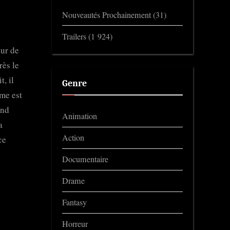
Nouveautés Prochainement
(31)
Trailers
(1 924)
ur de
rès le
, il
Genre
me est
and
Animation
a
Action
ce
Documentaire
Drame
Fantasy
Horreur