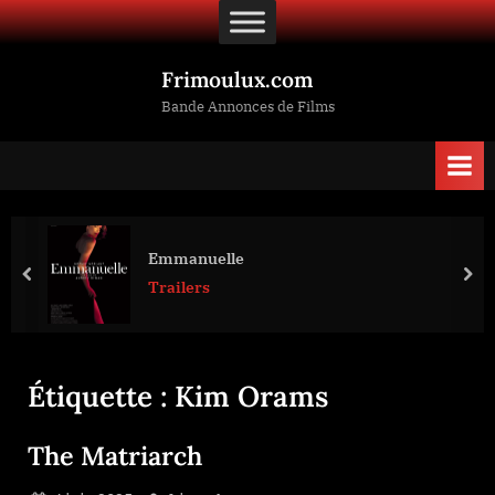
Skip
to
content
Frimoulux.com
Bande Annonces de Films
Emmanuelle
prev
nex
Trailers
Étiquette :
Kim Orams
The Matriarch