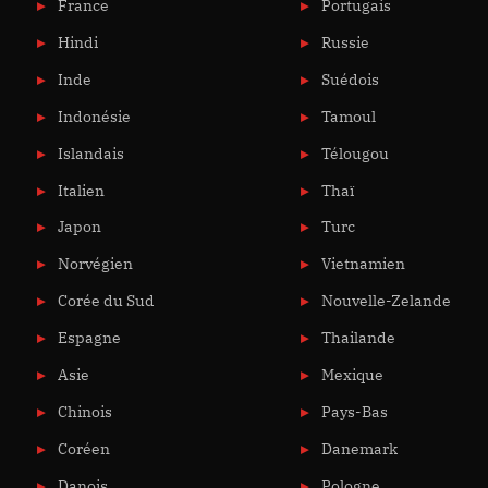
France
Portugais
Hindi
Russie
Inde
Suédois
Indonésie
Tamoul
Islandais
Télougou
Italien
Thaï
Japon
Turc
Norvégien
Vietnamien
Corée du Sud
Nouvelle-Zelande
Espagne
Thailande
Asie
Mexique
Chinois
Pays-Bas
Coréen
Danemark
Danois
Pologne