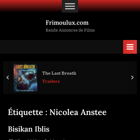
Skip
to
content
Frimoulux.com
Bande Annonces de Films
The Last Breath
prev
nex
Trailers
Étiquette :
Nicolea Anstee
Bisikan Iblis