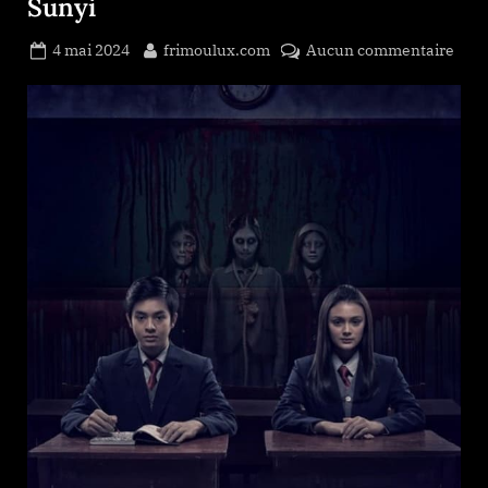
Sunyi
Posted
By
sur
4 mai 2024
frimoulux.com
Aucun commentaire
on
Suny