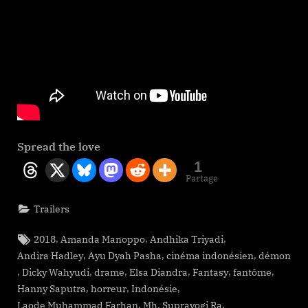
Spread the love
1
Partage
Trailers
Tags:
,
,
,
2018
Amanda Manoppo
Andhika Triyadi
,
,
,
Andira Hadley
Ayu Dyah Pasha
cinéma indonésien
démon
,
,
,
,
,
,
Dicky Wahyudi
drame
Elsa Diandra
Fantasy
fantôme
,
,
,
Hanny Saputra
horreur
Indonésie
,
,
Laode Muhammad Farhan
Mh. Suprayogi Ra