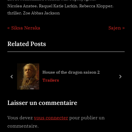
,
,
,
Nicolea Anstee
Raquel Katie Larkin
Rebecca Klopper
,
thriller
Zoe Abbas Jackson
Navigation
P
N
Siksa Neraka
Sajen
r
e
de
Related Posts
e
x
l’article
v
t
i
P
o
o
House of the dragon saison 2
u
s
prev
next
Trailers
s
t
P
:
Laisser un commentaire
o
s
Vous devez
vous connecter
pour publier un
t
commentaire.
: