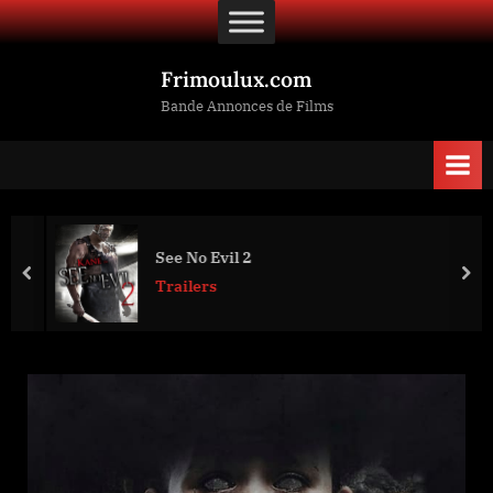
Skip
to
content
Frimoulux.com
Bande Annonces de Films
See No Evil 2
prev
nex
Trailers