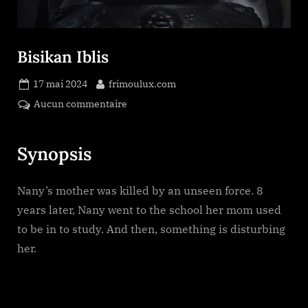
Bisikan Iblis
Posted
By
17 mai 2024
frimoulux.com
on
sur
Aucun commentaire
Bisikan
Iblis
Synopsis
Nany’s mother was killed by an unseen force. 8
years later, Nany went to the school her mom used
to be in to study. And then, something is disturbing
her.