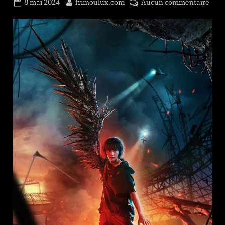
Posted
By
sur
8 mai 2024
frimoulux.com
Aucun commentaire
on
스
위
트
홈