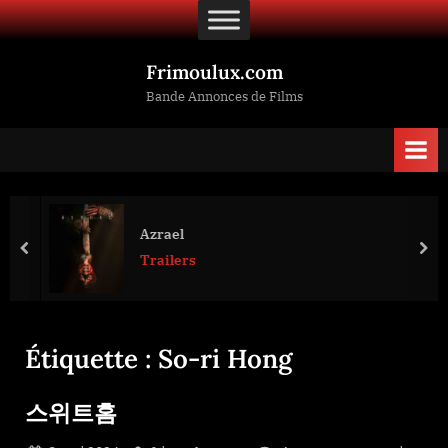
Skip
to
content
Frimoulux.com
Bande Annonces de Films
Azrael
prev
nex
Trailers
Étiquette :
So-ri Hong
스위트홈