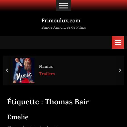
Skip
to
content
Frimoulux.com
Bande Annonces de Films
Maniac
prev
nex
Trailers
Étiquette :
Thomas Bair
Emelie