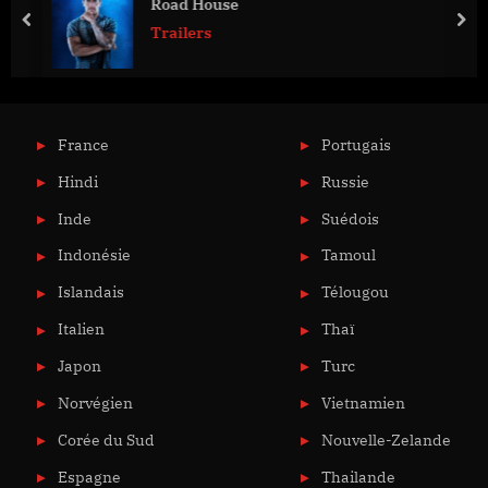
Road House
prev
nex
Trailers
France
Portugais
Hindi
Russie
Inde
Suédois
Indonésie
Tamoul
Islandais
Télougou
Italien
Thaï
Japon
Turc
Norvégien
Vietnamien
Corée du Sud
Nouvelle-Zelande
Espagne
Thailande