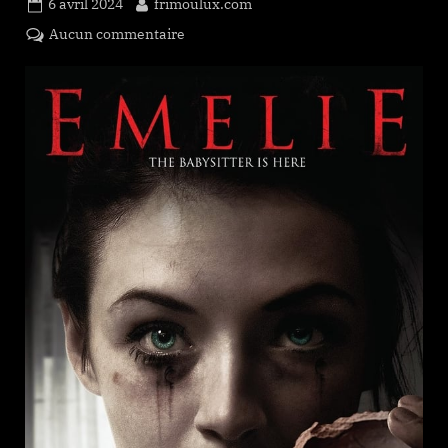
Posted
By
6 avril 2024
frimoulux.com
on
sur
Aucun commentaire
Emelie