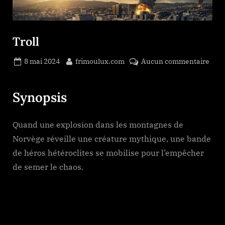
Troll
Posted
By
sur
8 mai 2024
frimoulux.com
Aucun commentaire
on
Troll
Synopsis
Quand une explosion dans les montagnes de
Norvège réveille une créature mythique, une bande
de héros hétéroclites se mobilise pour l’empêcher
de semer le chaos.