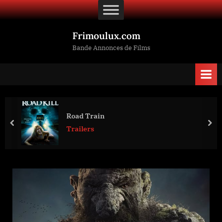
Skip
to
content
Frimoulux.com
Bande Annonces de Films
Road Train
prev
nex
Trailers