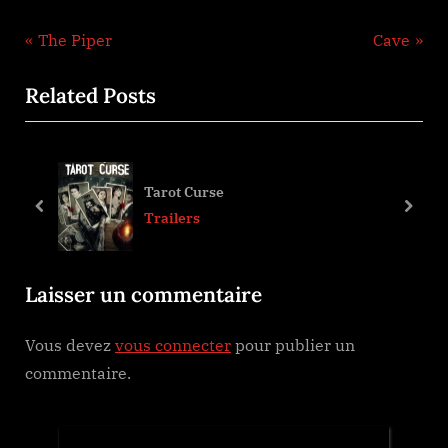
Navigation
P
N
The Piper
Cave
r
e
de
Related Posts
e
x
l’article
v
t
i
P
o
o
Tarot Curse
u
s
prev
next
Trailers
s
t
P
:
Laisser un commentaire
o
s
Vous devez
vous connecter
pour publier un
t
commentaire.
: