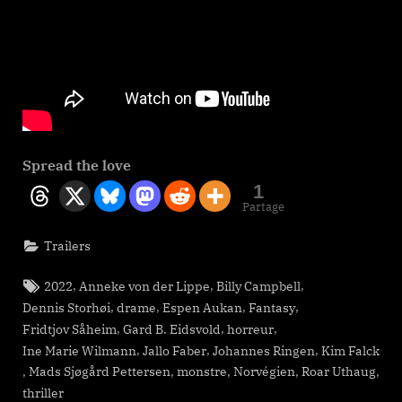
Spread the love
1
Partage
Trailers
Tags:
,
,
,
2022
Anneke von der Lippe
Billy Campbell
,
,
,
,
Dennis Storhøi
drame
Espen Aukan
Fantasy
,
,
,
Fridtjov Såheim
Gard B. Eidsvold
horreur
,
,
,
Ine Marie Wilmann
Jallo Faber
Johannes Ringen
Kim Falck
,
,
,
,
,
Mads Sjøgård Pettersen
monstre
Norvégien
Roar Uthaug
thriller