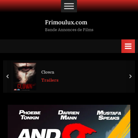
Skip
to
content
Frimoulux.com
Bande Annonces de Films
Clown
prev
nex
Trailers