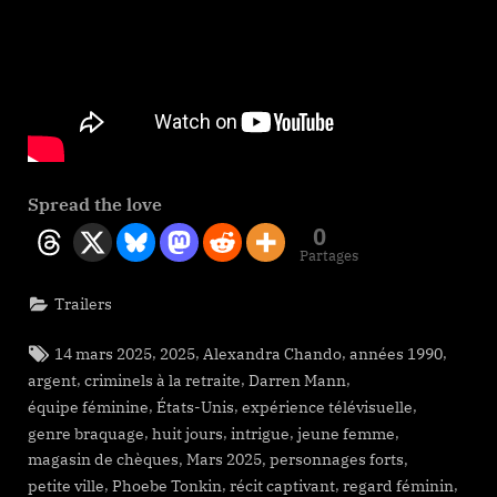
Spread the love
0
Partages
Trailers
Tags:
,
,
,
,
14 mars 2025
2025
Alexandra Chando
années 1990
,
,
,
argent
criminels à la retraite
Darren Mann
,
,
,
équipe féminine
États-Unis
expérience télévisuelle
,
,
,
,
genre braquage
huit jours
intrigue
jeune femme
,
,
,
magasin de chèques
Mars 2025
personnages forts
,
,
,
,
petite ville
Phoebe Tonkin
récit captivant
regard féminin