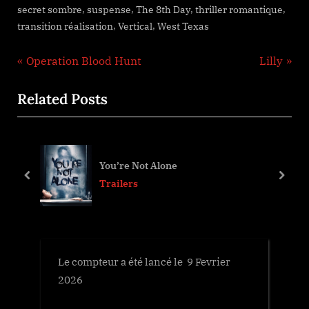
,
,
,
,
secret sombre
suspense
The 8th Day
thriller romantique
,
,
transition réalisation
Vertical
West Texas
Navigation
P
N
Operation Blood Hunt
Lilly
r
e
de
Related Posts
e
x
l’article
v
t
i
P
o
o
You’re Not Alone
u
s
prev
next
Trailers
s
t
P
:
o
s
Le compteur a été lancé le 9 Fevrier
t
2026
: