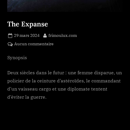
The Expanse
Posted
By
29 mars 2024
frimoulux.com
on
sur
Aucun commentaire
The
Expanse
Synopsis
Deux siècles dans le futur : une femme disparue, un
policier de la ceinture d’astéroïdes, le commandant
d’un vaisseau cargo et une diplomate tentent
d’éviter la guerre.