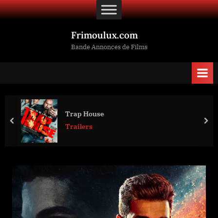
Skip
to
content
Frimoulux.com
Bande Annonces de Films
Trap House
prev
nex
Trailers