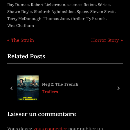
,
,
,
,
Ray Dumas
Robert Lieberman
science-fiction
Séries
,
,
,
,
Shawn Doyle
Shohreh Aghdashloo
Space
Steven Strait
,
,
,
,
Terry McDonough
Thomas Jane
thriller
Ty Franck
Wes Chatham
Navigation
P
N
The Strain
Horror Story
r
e
de
Related Posts
e
x
l’article
v
t
i
P
o
o
Meg 2: The Trench
u
s
prev
next
Trailers
s
t
P
:
Laisser un commentaire
o
s
Vous devez
vous connecter
pour publier un
t