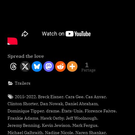
Spread the love
1
Partage
Trailers
Tags:
,
,
,
,
2015-2022
Breck Eisner
Cara Gee
Cas Anvar
,
,
,
Clinton Shorter
Dan Nowak
Daniel Abraham
,
,
,
,
Dominique Tipper
drame
États-Unis
Florence Faivre
,
,
,
Frankie Adams
Hawk Ostby
Jeff Woolnough
,
,
,
Jeremy Benning
Kevin Jewison
Mark Fergus
,
,
,
Michael Galbraith
Nadine Nicole
Naren Shankar