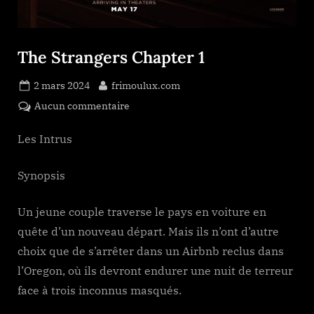
The Strangers Chapter 1
Posted
By
2 mars 2024
frimoulux.com
on
sur
Aucun commentaire
The
Strangers
Les Intrus
Chapter
1
Synopsis
Un jeune couple traverse le pays en voiture en
quête d’un nouveau départ. Mais ils n’ont d’autre
choix que de s’arrêter dans un Airbnb reclus dans
l’Oregon, où ils devront endurer une nuit de terreur
face à trois inconnus masqués.