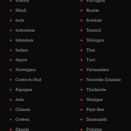
France
Portugais
Hindi
Russie
Inde
Suédois
Indonésie
Tamoul
Islandais
Télougou
Italien
Thaï
Japon
Turc
Norvégien
Vietnamien
Corée du Sud
Nouvelle-Zelande
Espagne
Thailande
Asie
Mexique
Chinois
Pays-Bas
Coréen
Danemark
Danois
Pologne