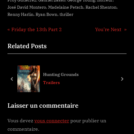
Froy Gutierrez
Gabriel Basso
George Young
horreur
,
,
,
José David Montero
Madelaine Petsch
Rachel Shenton
,
,
Renny Harlin
Ryan Bown
thriller
Navigation
P
N
Friday the 13th Part 2
You’re Next
r
e
de
Related Posts
e
x
l’article
v
t
i
P
o
o
Hunting Grounds
u
s
prev
next
Trailers
s
t
P
:
Laisser un commentaire
o
s
Vous devez
vous connecter
pour publier un
t
commentaire.
: