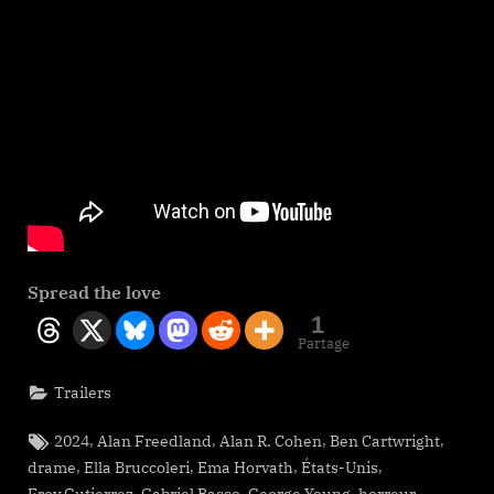
Spread the love
1
Partage
Trailers
Tags:
,
,
,
,
2024
Alan Freedland
Alan R. Cohen
Ben Cartwright
,
,
,
,
drame
Ella Bruccoleri
Ema Horvath
États-Unis
,
,
,
,