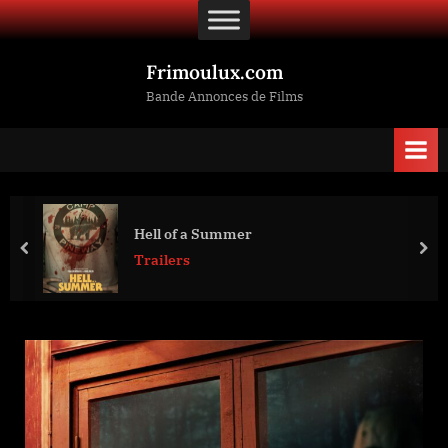
Skip
to
content
Frimoulux.com
Bande Annonces de Films
Hell of a Summer
prev
nex
Trailers