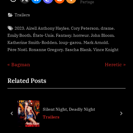
Partage
Trailers
Tags:
,
,
,
,
2023
Airell Anthony Hayles
Cory Peterson
drame
,
,
,
,
,
Emily Booth
États-Unis
Fantasy
horreur
John Bloom
,
,
,
Katherine Smith-Rodden
loup-garou
Mark Arnold
,
,
,
Père Noël
Roxanne Gregory
Sascha Blank
Vince Knight
Navigation
P
N
Bagman
Heretic
r
e
de
Related Posts
e
x
l’article
v
t
i
P
o
o
Silent Night, Deadly Night
u
s
prev
next
Trailers
s
t
P
: