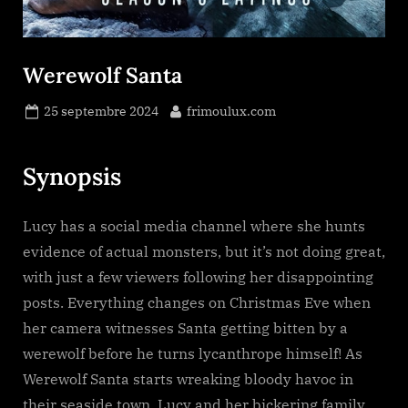
Werewolf Santa
Posted
By
25 septembre 2024
frimoulux.com
on
Synopsis
Lucy has a social media channel where she hunts
evidence of actual monsters, but it’s not doing great,
with just a few viewers following her disappointing
posts. Everything changes on Christmas Eve when
her camera witnesses Santa getting bitten by a
werewolf before he turns lycanthrope himself! As
Werewolf Santa starts wreaking bloody havoc in
their seaside town, Lucy and her bickering family