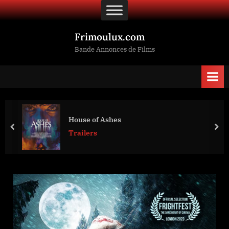
Skip
to
content
Frimoulux.com
Bande Annonces de Films
House of Ashes
prev
nex
Trailers