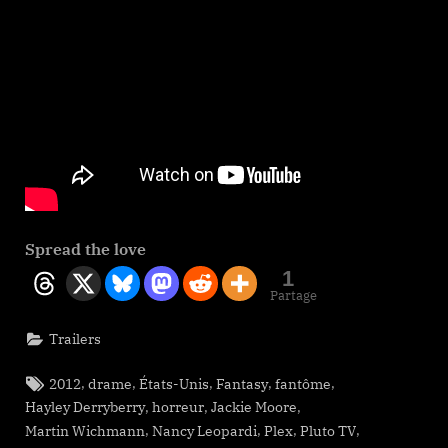
Spread the love
1
Partage
Trailers
Tags:
,
,
,
,
,
2012
drame
États-Unis
Fantasy
fantôme
,
,
,
Hayley Derryberry
horreur
Jackie Moore
,
,
,
,
Martin Wichmann
Nancy Leopardi
Plex
Pluto TV