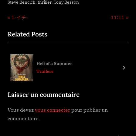
,
,
Steve Bencich
thriller
Tony Besson
Navigation
P
N
1-イチ-
11:11
r
e
de
Related Posts
e
x
l’article
v
t
i
P
o
o
Easter Bloody Easter
u
s
prev
next
Trailers
s
t
P
:
Laisser un commentaire
o
s
Vous devez
vous connecter
pour publier un
t
commentaire.
: