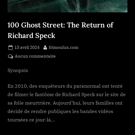
100 Ghost Street: The Return of
Richard Speck
Posted
By
13 avril 2024
frimoulux.com
on
sur
Aucun commentaire
100
Ghost
Synopsis
Street:
The
En 2010, des enquêteurs du paranormal ont tenté
Return
de filmer le fantôme de Richard Speck sur le site de
of
sa folie meurtrière. Aujourd’hui, leurs familles ont
Richard
décidé de rendre publiques les bandes vidéos
Speck
tournées ce jour-là…