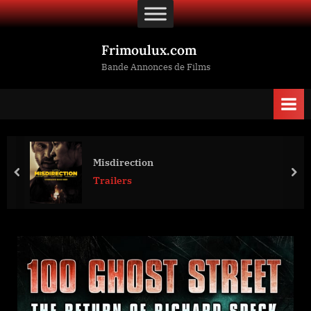
Skip
to
content
Frimoulux.com
Bande Annonces de Films
Misdirection
prev
nex
Trailers