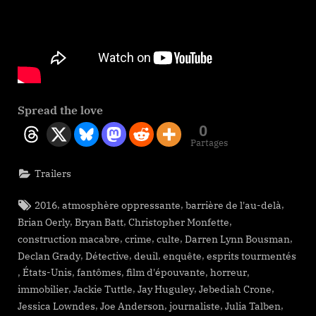
Spread the love
0
Partages
Trailers
Tags:
,
,
,
2016
atmosphère oppressante
barrière de l'au-delà
,
,
,
Brian Oerly
Bryan Batt
Christopher Monfette
,
,
,
,
construction macabre
crime
culte
Darren Lynn Bousman
,
,
,
,
Declan Grady
Détective
deuil
enquête
esprits tourmentés
,
,
,
,
,
États-Unis
fantômes
film d'épouvante
horreur
,
,
,
,
immobilier
Jackie Tuttle
Jay Huguley
Jebediah Crone
,
,
,
,
Jessica Lowndes
Joe Anderson
journaliste
Julia Talben