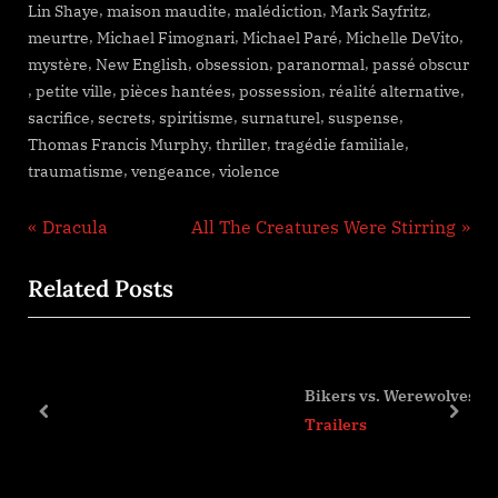
,
,
,
,
Lin Shaye
maison maudite
malédiction
Mark Sayfritz
,
,
,
,
meurtre
Michael Fimognari
Michael Paré
Michelle DeVito
,
,
,
,
mystère
New English
obsession
paranormal
passé obscur
,
,
,
,
,
petite ville
pièces hantées
possession
réalité alternative
,
,
,
,
,
sacrifice
secrets
spiritisme
surnaturel
suspense
,
,
,
Thomas Francis Murphy
thriller
tragédie familiale
,
,
traumatisme
vengeance
violence
Navigation
P
N
Dracula
All The Creatures Were Stirring
r
e
de
Related Posts
e
x
l’article
v
t
i
P
o
o
Bikers vs. Werewolves
u
s
prev
next
Trailers
s
t
P
: