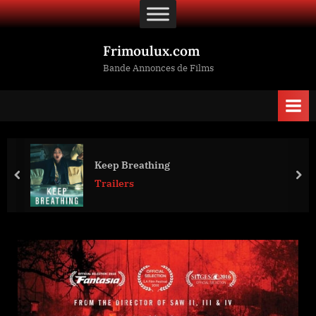
Skip
to
content
Frimoulux.com
Bande Annonces de Films
Keep Breathing
prev
nex
Trailers