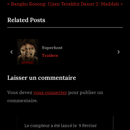
Navigation
P
N
Bangku Kosong: Ujian Terakhir
Danur 2: Maddah
r
e
de
Related Posts
e
x
l’article
v
t
i
P
o
o
Superhost
u
s
prev
next
Trailers
s
t
P
:
Laisser un commentaire
o
s
Vous devez
vous connecter
pour publier un
t
commentaire.
:
Le compteur a été lancé le 9 Fevrier