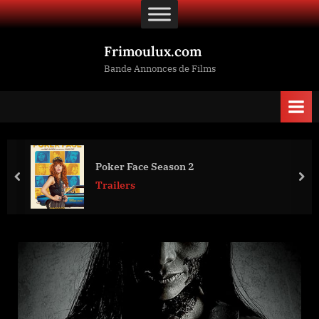
Skip
to
content
Frimoulux.com
Bande Annonces de Films
Poker Face Season 2
prev
nex
Trailers