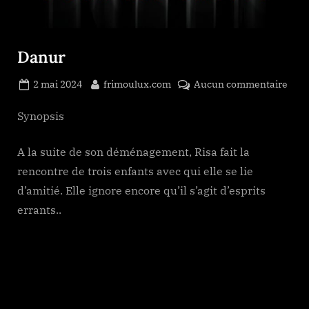
Danur
Posted
By
sur
2 mai 2024
frimoulux.com
Aucun commentaire
on
Dan
Synopsis
A la suite de son déménagement, Risa fait la
rencontre de trois enfants avec qui elle se lie
d’amitié. Elle ignore encore qu’il s’agit d’esprits
errants..