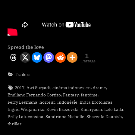
Spread the love
1
Partage
Trailers
Tags:
,
,
,
,
2017
Awi Suryadi
cinéma indonésien
drame
,
,
,
Emiliano Fernando Cortizo
Fantasy
fantôme
,
,
,
,
Ferry Lesmana
horreur
Indonésie
Indra Brotolaras
,
,
,
,
Ingrid Widjanarko
Kevin Bzezovski
Kinaryosih
Lele Laila
,
,
,
Prilly Latuconsina
Sandrinna Michelle
Shareefa Daanish
thriller