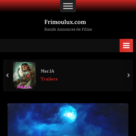
Skip
to
content
Frimoulux.com
Bande Annonces de Films
Mar.IA
prev
nex
Trailers