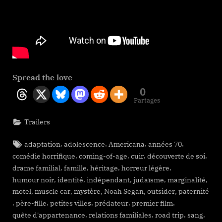
Spread the love
0
Partages
Trailers
Tags:
,
,
,
,
adaptation
adolescence
Americana
années 70
,
,
,
,
comédie horrifique
coming-of-age
cuir
découverte de soi
,
,
,
,
drame familial
famille
héritage
horreur légère
,
,
,
,
,
humour noir
identité
indépendant
judaïsme
marginalité
,
,
,
,
,
motel
muscle car
mystère
Noah Segan
outsider
paternité
,
,
,
,
,
père-fille
petites villes
prédateur
premier film
,
,
,
,
quête d'appartenance
relations familiales
road trip
sang