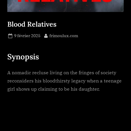
Blood Relatives
Posted
By
9 février 2025
frimoulux.com
on
Synopsis
A nomadic recluse living on the fringes of society
reconsiders his bloodthirsty legacy when a teenage
girl shows up claiming to be his daughter.