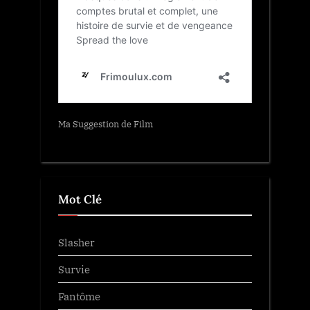
Ma Suggestion de Film
Mot Clé
Slasher
Survie
Fantôme