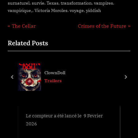
,
,
,
,
,
surnaturel
survie
Texas
transformation
vampires
,
,
,
vampirique,
Victoria Moroles
voyage
yiddish
Navigation
P
N
The Cellar
Crimes of the Future
r
e
de
Related Posts
e
x
l’article
v
t
i
P
o
o
ClownDoll
u
s
prev
next
Trailers
s
t
P
:
o
s
Le compteur a été lancé le 9 Fevrier
t
2026
: