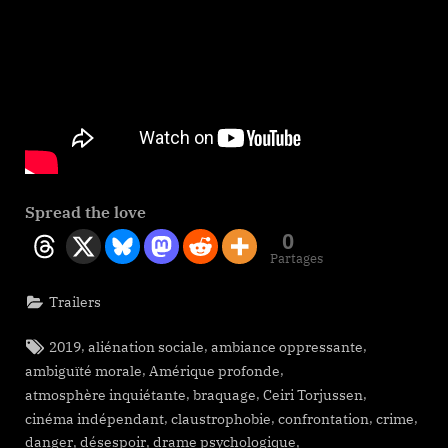
Spread the love
0
Partages
Trailers
Tags:
,
,
,
2019
aliénation sociale
ambiance oppressante
,
,
ambiguïté morale
Amérique profonde
,
,
,
atmosphère inquiétante
braquage
Ceiri Torjussen
,
,
,
,
cinéma indépendant
claustrophobie
confrontation
crime
,
,
,
danger
désespoir
drame psychologique