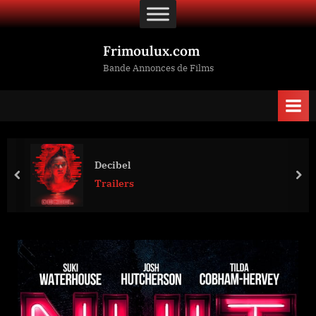
Skip
to
content
Frimoulux.com
Bande Annonces de Films
Decibel
prev
nex
Trailers