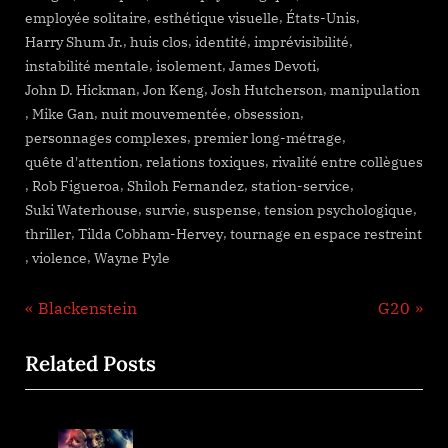
,
,
,
employée solitaire
esthétique visuelle
États-Unis
,
,
,
,
Harry Shum Jr.
huis clos
identité
imprévisibilité
,
,
,
instabilité mentale
isolement
James Devoti
,
,
,
John D. Hickman
Jon Keng
Josh Hutcherson
manipulation
,
,
,
,
Mike Gan
nuit mouvementée
obsession
,
,
personnages complexes
premier long-métrage
,
,
quête d'attention
relations toxiques
rivalité entre collègues
,
,
,
,
Rob Figueroa
Shiloh Fernandez
station-service
,
,
,
,
Suki Waterhouse
survie
suspense
tension psychologique
,
,
thriller
Tilda Cobham-Hervey
tournage en espace restreint
,
,
violence
Wayne Pyle
Navigation
P
N
Blackenstein
G20
r
e
de
Related Posts
e
x
l’article
v
t
i
P
o
o