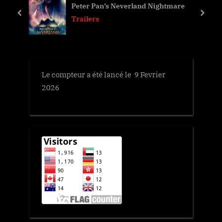
Peter Pan’s Neverland Nightmare
u
s
prev
next
Trailers
s
t
P
:
o
s
Le compteur a été lancé le 9 Fevrier
t
2026
: