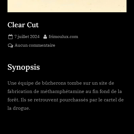
Clear Cut
Posted
By
7 juillet 2024
frimoulux.com
on
sur
Aucun commentaire
Clear
Cut
Synopsis
Une équipe de bûcherons tombe sur un site de
fabrication de méthamphétamine au fin fond de la
forêt. Ils se retrouvent pourchassés par le cartel de
la drogue.