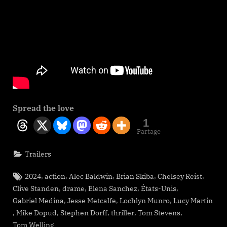
Spread the love
1
Partage
Trailers
Tags:
,
,
,
,
,
2024
action
Alec Baldwin
Brian Skiba
Chelsey Reist
,
,
,
,
Clive Standen
drame
Elena Sanchez
États-Unis
,
,
,
Gabriel Medina
Jesse Metcalfe
Lochlyn Munro
Lucy Martin
,
,
,
,
,
Mike Dopud
Stephen Dorff
thriller
Tom Stevens
Tom Welling