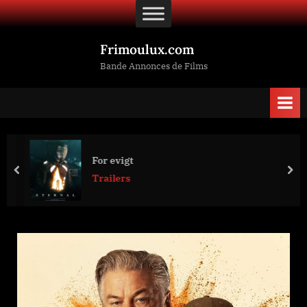
Skip
to
content
Frimoulux.com
Bande Annonces de Films
For evigt
prev
nex
Trailers