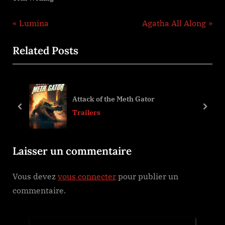
Navigation
P
N
Lumina
Agatha All Along
r
e
de
Related Posts
e
x
l’article
v
t
i
P
o
o
Attack of the Meth Gator
u
s
prev
next
Trailers
s
t
P
:
Laisser un commentaire
o
s
Vous devez
vous connecter
pour publier un
t
commentaire.
: