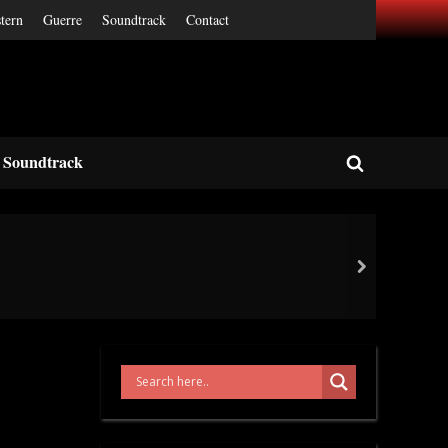
tern
Guerre
Soundtrack
Contact
Soundtrack
Toggle
search
form
next