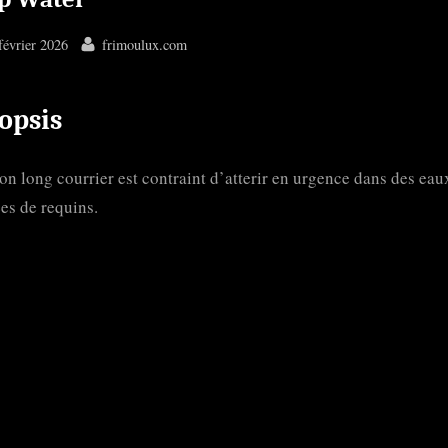
ted
By
février 2026
frimoulux.com
opsis
on long courrier est contraint d’atterir en urgence dans des eau
ées de requins.