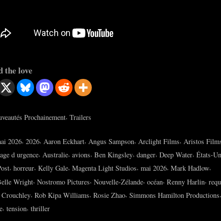
 the love
,
veautés Prochainement
Trailers
s:
,
,
,
,
,
ai 2026
2026
Aaron Eckhart
Angus Sampson
Arclight Films
Aristos Film
,
,
,
,
,
,
sage d urgence
Australie
avions
Ben Kingsley
danger
Deep Water
États-Un
,
,
,
,
,
,
ost
horreur
Kelly Gale
Magenta Light Studios
mai 2026
Mark Hadlow
,
,
,
,
,
elle Wright
Nostromo Pictures
Nouvelle-Zélande
océan
Renny Harlin
requ
,
,
,
 Crouchley
Rob Kipa Williams
Rosie Zhao
Simmons Hamilton Productions
,
,
e
tension
thriller