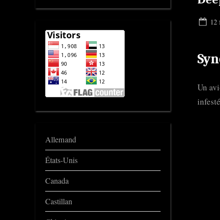
Pos
12 
on
Syn
Un avi
infest
Allemand
États-Unis
Canada
Castillan