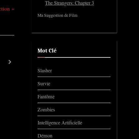
The Strangers: Chapter 3
ction
Ma Suggestion de Film
Mot Clé
Scurry
next
Trailers
Slasher
Survie
Fantôme
Zombies
Intelligence Artificielle
Démon