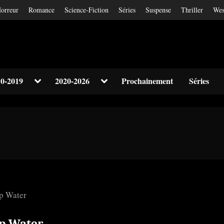
orreur
Romance
Science-Fiction
Séries
Suspense
Thriller
Wes
Toggle
Toggle
0-2019
2020-2026
Prochainement
Séries
sub-
sub-
Toggle
menu
menu
sub-
menu
Toggle
sub-
menu
p Water