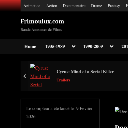
Skip
Animation
Action
Documentaire
Drame
Fantasy
H
to
content
Frimoulux.com
Bande Annonces de Films
Toggle
Toggle
Home
1935-1989
1990-2009
201
sub-
sub-
Toggle
menu
menu
sub-
menu
Toggle
Cyrus: Mind of a Serial Killer
sub-
prev
menu
Trailers
Toggle
sub-
menu
Le compteur a été lancé le 9 Fevrier
2026
Dee