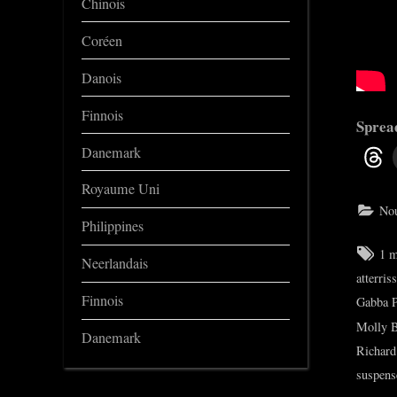
Chinois
Coréen
Danois
Finnois
Spread
Danemark
Royaume Uni
Nou
Philippines
Tag
1 m
Neerlandais
atterris
Finnois
Gabba P
Molly B
Danemark
Richard
suspens