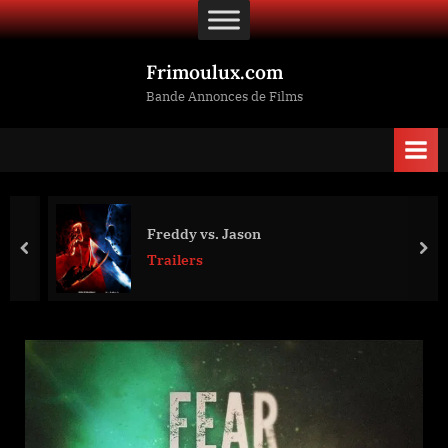
Skip
to
content
Frimoulux.com
Bande Annonces de Films
Freddy vs. Jason
prev
nex
Trailers