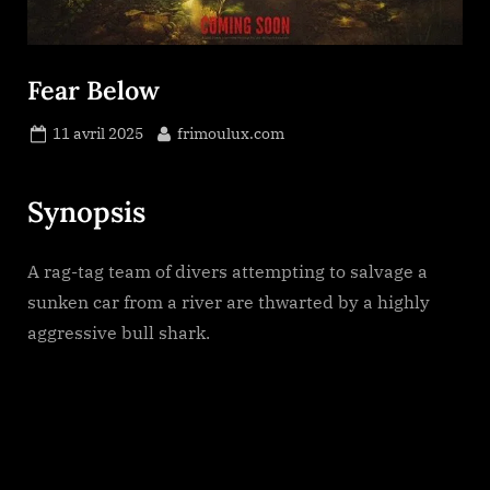
Fear Below
Posted
By
11 avril 2025
frimoulux.com
on
Synopsis
A rag-tag team of divers attempting to salvage a
sunken car from a river are thwarted by a highly
aggressive bull shark.