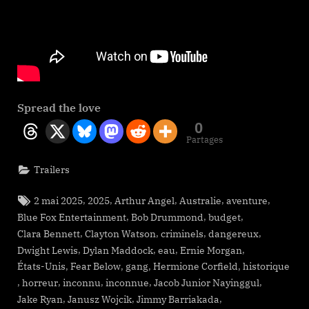
Spread the love
0
Partages
Trailers
Tags:
,
,
,
,
,
2 mai 2025
2025
Arthur Angel
Australie
aventure
,
,
,
Blue Fox Entertainment
Bob Drummond
budget
,
,
,
,
Clara Bennett
Clayton Watson
criminels
dangereux
,
,
,
,
Dwight Lewis
Dylan Maddock
eau
Ernie Morgan
,
,
,
,
États-Unis
Fear Below
gang
Hermione Corfield
historique
,
,
,
,
,
horreur
inconnu
inconnue
Jacob Junior Nayinggul
,
,
,
Jake Ryan
Janusz Wojcik
Jimmy Barriakada