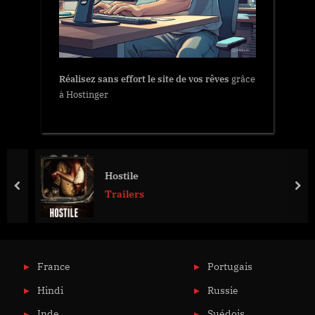
Réalisez sans effort le site de vos rêves
grâce
à Hostinger
Hostile
prev
nex
Trailers
France
Portugais
Hindi
Russie
Inde
Suédois