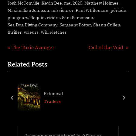
,
,
,
,
Josh McConville
Kevin Dee
mai 2025
Matthew Holmes
,
,
,
,
,
Maximillian Johnson
mission
or
Paul Whitemore
période
,
,
,
,
plongeurs
Requin
rivière
Sam Parsonson
,
,
,
Sea Dog Diving Company
Sergeant Potter
Shaun Cullen
,
,
thriller
voleurs
Will Fletcher
Navigation
P
N
The Toxic Avenger
Call of the Void
r
e
de
Related Posts
e
x
l’article
v
t
i
P
o
o
Primeval
u
s
prev
next
Trailers
s
t
P
:
o
s
Le compteur a été lancé le 9 Fevrier