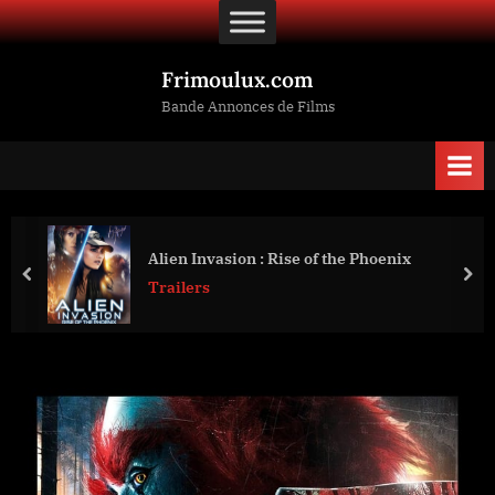
Skip
to
content
Frimoulux.com
Bande Annonces de Films
Alien Invasion : Rise of the Phoenix
prev
nex
Trailers