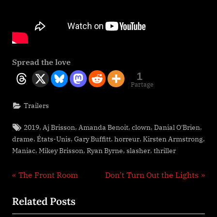
Spread the love
1
Partage
Trailers
Tags:
,
,
,
,
,
2019
Aj Brisson
Amanda Benoit
clown
Danial O'Brien
,
,
,
,
,
drame
États-Unis
Gary Buffitt
horreur
Kirsten Armstrong
,
,
,
,
Maniac
Mikey Brisson
Ryan Byrne
slasher
thriller
Navigation
P
N
The Front Room
Don’t Turn Out the Lights
r
e
de
Related Posts
e
x
v
t