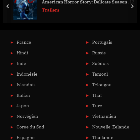
American Horror Story: Delicate Season ,12
prev
nex
Trailers
France
Portugais
Hindi
Russie
Inde
Suédois
Indonésie
Tamoul
Islandais
Télougou
Italien
Thaï
Japon
Turc
Norvégien
Vietnamien
Corée du Sud
Nouvelle-Zelande
Espagne
Thailande