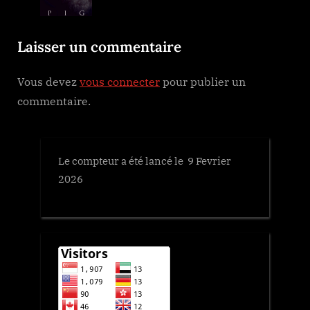
s
t
P
:
Laisser un commentaire
o
s
Vous devez
vous connecter
pour publier un
t
commentaire.
:
Le compteur a été lancé le 9 Fevrier
2026