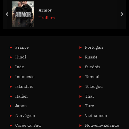
Armor
prev
nex
Trailers
France
Portugais
Hindi
Russie
Inde
Suédois
Indonésie
Tamoul
Islandais
Télougou
Italien
Thaï
Japon
Turc
Norvégien
Vietnamien
Corée du Sud
Nouvelle-Zelande