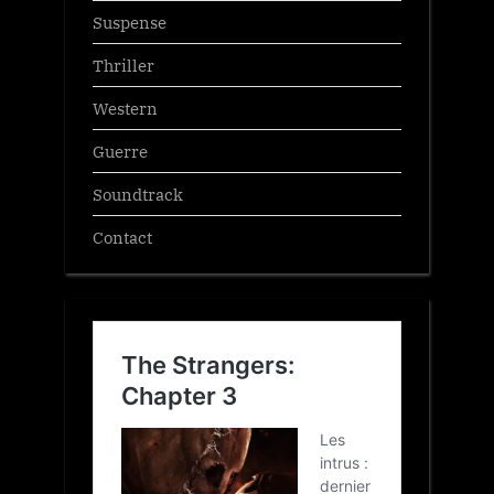
Suspense
Thriller
Western
Guerre
Soundtrack
Contact