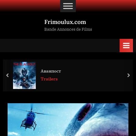
Skip
to
content
Frimoulux.com
Bande Annonces de Films
Аванпост
prev
nex
Trailers