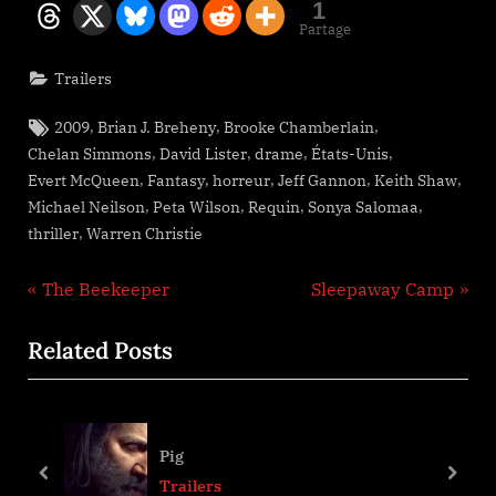
1
Partage
Trailers
Tags:
,
,
,
2009
Brian J. Breheny
Brooke Chamberlain
,
,
,
,
Chelan Simmons
David Lister
drame
États-Unis
,
,
,
,
,
Evert McQueen
Fantasy
horreur
Jeff Gannon
Keith Shaw
,
,
,
,
Michael Neilson
Peta Wilson
Requin
Sonya Salomaa
,
thriller
Warren Christie
Navigation
P
N
The Beekeeper
Sleepaway Camp
r
e
de
Related Posts
e
x
l’article
v
t
i
P
o
o
Pig
u
s
prev
next
Trailers