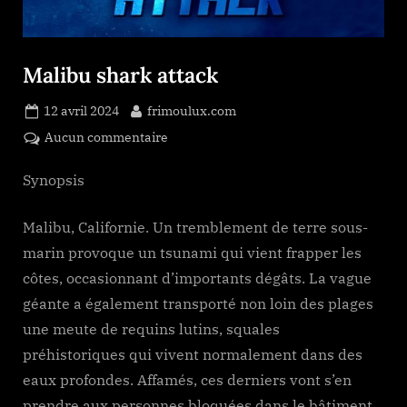
Malibu shark attack
Posted
By
12 avril 2024
frimoulux.com
on
sur
Aucun commentaire
Malibu
shark
Synopsis
attack
Malibu, Californie. Un tremblement de terre sous-
marin provoque un tsunami qui vient frapper les
côtes, occasionnant d’importants dégâts. La vague
géante a également transporté non loin des plages
une meute de requins lutins, squales
préhistoriques qui vivent normalement dans des
eaux profondes. Affamés, ces derniers vont s’en
prendre aux personnes bloquées dans le bâtiment