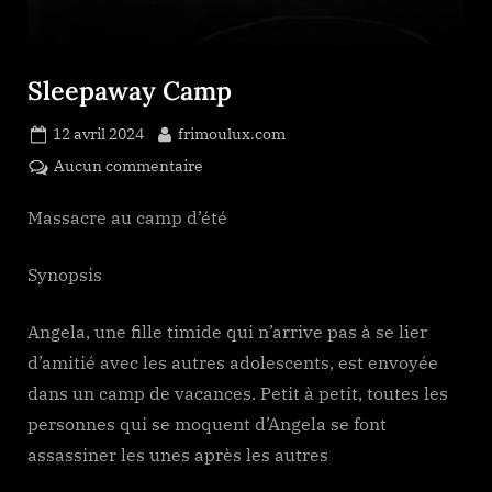
Sleepaway Camp
Posted
By
12 avril 2024
frimoulux.com
on
sur
Aucun commentaire
Sleepaway
Camp
Massacre au camp d’été
Synopsis
Angela, une fille timide qui n’arrive pas à se lier
d’amitié avec les autres adolescents, est envoyée
dans un camp de vacances. Petit à petit, toutes les
personnes qui se moquent d’Angela se font
assassiner les unes après les autres