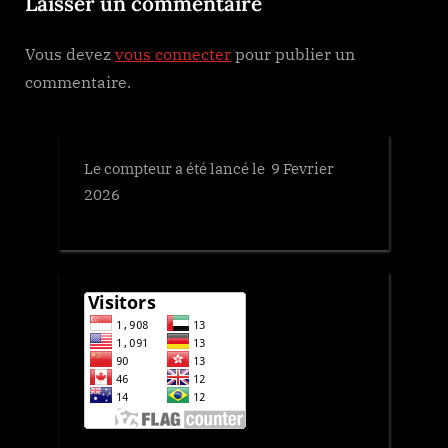
Laisser un commentaire
o
s
Vous devez
vous connecter
pour publier un
t
commentaire.
:
Le compteur a été lancé le 9 Fevrier
2026