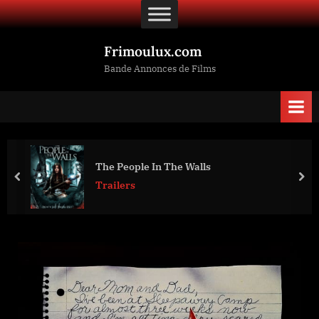
Skip
to
content
Frimoulux.com
Bande Annonces de Films
The People In The Walls
prev
nex
Trailers