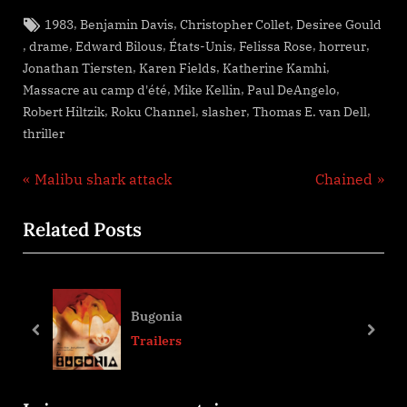
Tags:
,
,
,
1983
Benjamin Davis
Christopher Collet
Desiree Gould
,
,
,
,
,
,
drame
Edward Bilous
États-Unis
Felissa Rose
horreur
,
,
,
Jonathan Tiersten
Karen Fields
Katherine Kamhi
,
,
,
Massacre au camp d'été
Mike Kellin
Paul DeAngelo
,
,
,
,
Robert Hiltzik
Roku Channel
slasher
Thomas E. van Dell
thriller
Navigation
P
N
Malibu shark attack
Chained
r
e
de
Related Posts
e
x
l’article
v
t
i
P
o
o
Bugonia
u
s
prev
next
Trailers
s
t
P
: