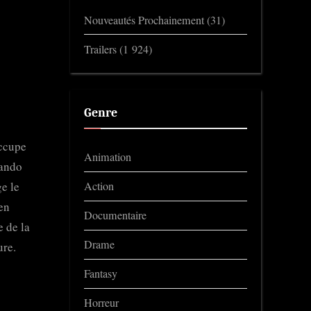
Nouveautés Prochainement
(31)
Trailers
(1 924)
Genre
occupe
Animation
mando
e le
Action
 en
Documentaire
e de la
Drame
ure.
Fantasy
Horreur