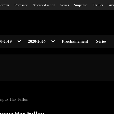
orreur
Romance
Science-Fiction
Séries
Suspense
Thriller
Wes
Toggle
Toggle
0-2019
2020-2026
Prochainement
Séries
sub-
sub-
Toggle
menu
menu
sub-
menu
Toggle
sub-
menu
mpus Has Fallen