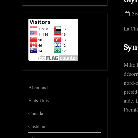
Pos
2 n
on
La Ch
Syn
Mike B
désorm
nord-c
Allemand
présid
aide. 
États-Unis
Premiè
Canada
Castillan