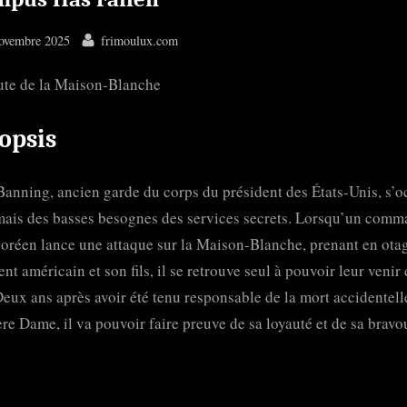
ted
By
ovembre 2025
frimoulux.com
ute de la Maison-Blanche
opsis
anning, ancien garde du corps du président des États-Unis, s’
ais des basses besognes des services secrets. Lorsqu’un com
oréen lance une attaque sur la Maison-Blanche, prenant en otag
ent américain et son fils, il se retrouve seul à pouvoir leur venir
Deux ans après avoir été tenu responsable de la mort accidentell
re Dame, il va pouvoir faire preuve de sa loyauté et de sa bravo