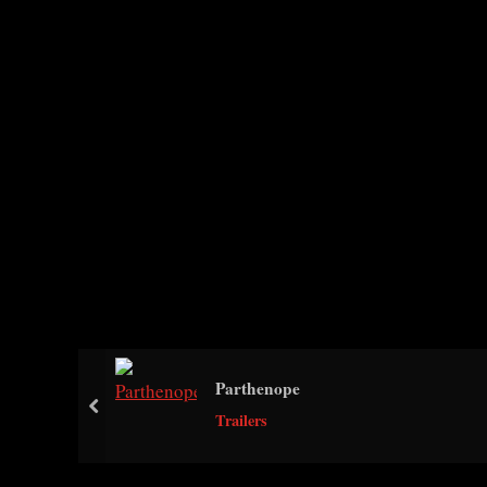
Parthenope
prev
Trailers