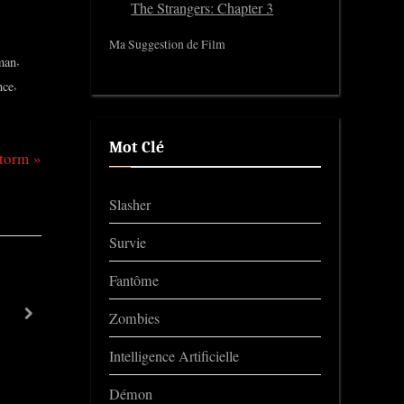
The Strangers: Chapter 3
Ma Suggestion de Film
,
man
,
nce
Mot Clé
torm
Slasher
Survie
Fantôme
C’était mieux demain
Zombies
next
Trailers
Intelligence Artificielle
Démon