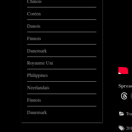
Chinois
Coréen
Danois
Finnois
Danemark
Royaume Uni
Philippines
Spread
Neerlandais
Finnois
Danemark
Tra
Tag
201