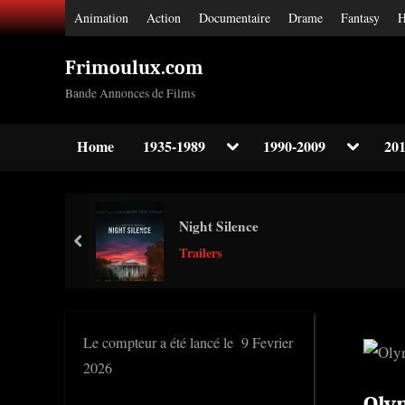
Skip
Animation
Action
Documentaire
Drame
Fantasy
H
to
content
Frimoulux.com
Bande Annonces de Films
Toggle
Toggle
Home
1935-1989
1990-2009
201
sub-
sub-
Toggle
menu
menu
sub-
menu
Toggle
Night Silence
sub-
prev
menu
Trailers
Toggle
sub-
menu
Le compteur a été lancé le 9 Fevrier
2026
Oly