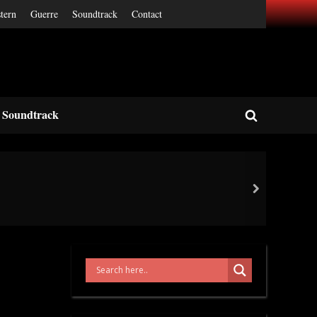
tern
Guerre
Soundtrack
Contact
Soundtrack
Toggle
search
form
next