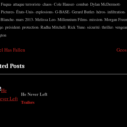
,
,
,
,
,
,
 Fuqua
attaque terroriste
chaos
Cole Hauser
combat
Dylan McDermott
,
,
,
,
,
,
,
 Pictures
États-Unis
explosions
G-BASE
Gerard Butler
héros
infiltration
,
,
,
,
,
-Blanche
mars 2013
Melissa Leo
Millennium Films
mission
Morgan Free
,
,
,
,
,
,
,
ge
président
protection
Radha Mitchell
Rick Yune
sécurité
thriller
vengea
gton
N
l Has Fallen
Geos
igation
e
ted Posts
x
t
ticle
P
o
He Never Left
s
v
Trailers
t
: