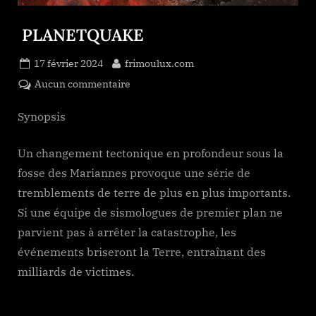
PLANETQUAKE
Posted
By
17 février 2024
frimoulux.com
on
sur
Aucun commentaire
PLANETQUAKE
Synopsis
Un changement tectonique en profondeur sous la
fosse des Mariannes provoque une série de
tremblements de terre de plus en plus importants.
Si une équipe de sismologues de premier plan ne
parvient pas à arrêter la catastrophe, les
événements briseront la Terre, entraînant des
milliards de victimes.