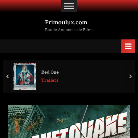
Skip
to
content
Frimoulux.com
Bande Annonces de Films
Red One
prev
nex
Trailers