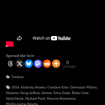
Spread the love
0
Partages
Trailers
Tags:
,
,
,
,
2024
Anthony Jensen
Candace Kita
Chevonne Wilson
,
,
,
,
,
Disaster
Doug Jeffery
drame
Erica Duke
États-Unis
,
,
,
Mark David
Michael Paré
Monroe Robertson
Phillip Andre Botello