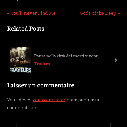
Navigation
P
N
You’ll Never Find Me
Gods of the Deep
r
e
de
Related Posts
e
x
l’article
v
t
i
P
o
o
i
Curse of Chucky
u
s
prev
next
Trailers
s
t
P
:
Laisser un commentaire
o
s
Vous devez
vous connecter
pour publier un
t
commentaire.
: