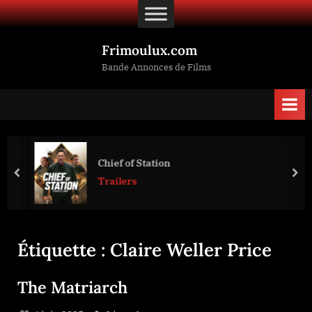
Skip
to
content
Frimoulux.com
Bande Annonces de Films
Chief of Station
prev
nex
Trailers
Étiquette :
Claire Weller Price
The Matriarch