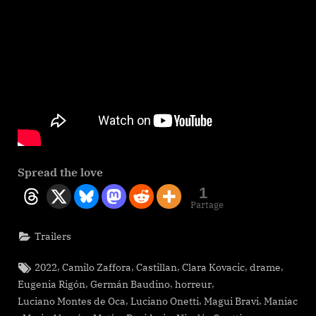
Spread the love
1
Partage
Trailers
Tags:
,
,
,
,
,
2022
Camilo Zaffora
Castillan
Clara Kovacic
drame
,
,
,
Eugenia Rigón
Germán Baudino
horreur
,
,
,
Luciano Montes de Oca
Luciano Onetti
Magui Bravi
Maniac