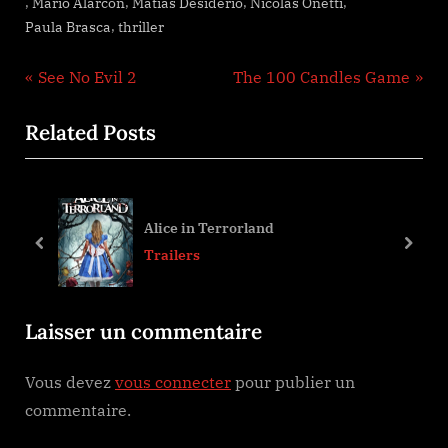
,
,
,
,
Mario Alarcón
Matías Desiderio
Nicolás Onetti
,
Paula Brasca
thriller
Navigation
P
N
See No Evil 2
The 100 Candles Game
r
e
de
Related Posts
e
x
l’article
v
t
i
P
o
o
Alice in Terrorland
u
s
prev
next
Trailers
s
t
P
:
Laisser un commentaire
o
s
Vous devez
vous connecter
pour publier un
t
commentaire.
: