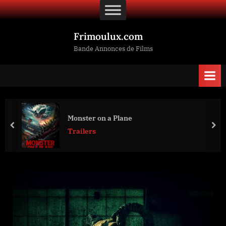
Skip
to
content
Frimoulux.com
Bande Annonces de Films
Monster on a Plane
prev
nex
Trailers