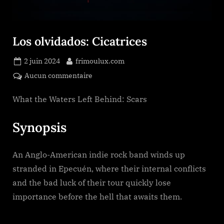
Los olvidados: Cicatrices
Posted
By
2 juin 2024
frimoulux.com
on
sur
Aucun commentaire
Los
olvidados:
What the Waters Left Behind: Scars
Cicatrices
Synopsis
An Anglo-American indie rock band winds up
stranded in Epecuén, where their internal conflicts
and the bad luck of their tour quickly lose
importance before the hell that awaits them.