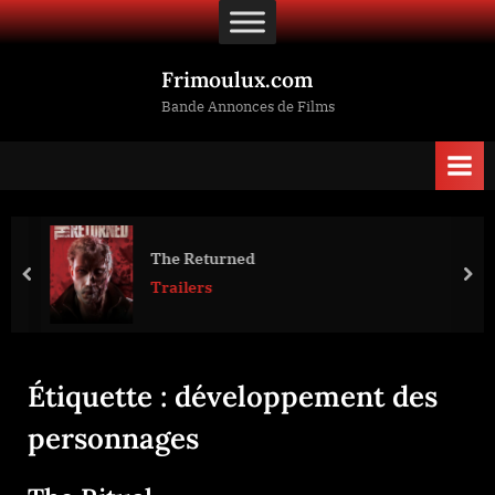
Skip
to
content
Frimoulux.com
Bande Annonces de Films
The Returned
prev
nex
Trailers
Étiquette :
développement des
personnages