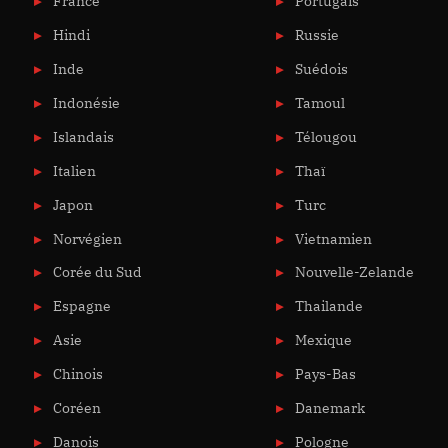
France
Portugais
Hindi
Russie
Inde
Suédois
Indonésie
Tamoul
Islandais
Télougou
Italien
Thaï
Japon
Turc
Norvégien
Vietnamien
Corée du Sud
Nouvelle-Zelande
Espagne
Thailande
Asie
Mexique
Chinois
Pays-Bas
Coréen
Danemark
Danois
Pologne