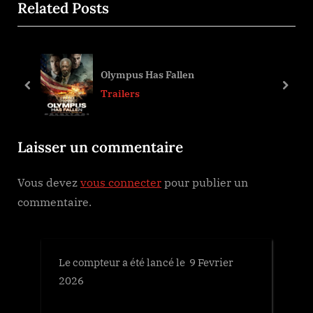
de
Related Posts
e
x
l’article
v
t
i
P
o
o
Olympus Has Fallen
u
s
prev
next
Trailers
s
t
P
:
Laisser un commentaire
o
s
Vous devez
vous connecter
pour publier un
t
commentaire.
:
Le compteur a été lancé le 9 Fevrier
2026