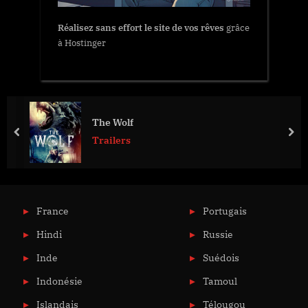
Réalisez sans effort le site de vos rêves
grâce
à Hostinger
The Wolf
prev
nex
Trailers
France
Portugais
Hindi
Russie
Inde
Suédois
Indonésie
Tamoul
Islandais
Télougou