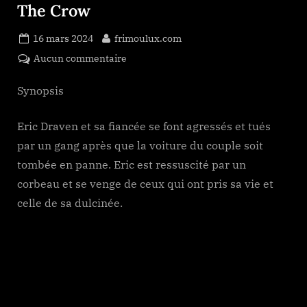
The Crow
Posted
By
16 mars 2024
frimoulux.com
on
sur
Aucun commentaire
The
Crow
Synopsis
Eric Draven et sa fiancée se font agressés et tués
par un gang après que la voiture du couple soit
tombée en panne. Eric est ressuscité par un
corbeau et se venge de ceux qui ont pris sa vie et
celle de sa dulcinée.