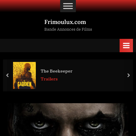
Skip
to
content
Frimoulux.com
Bande Annonces de Films
The Beekeeper
prev
nex
Trailers