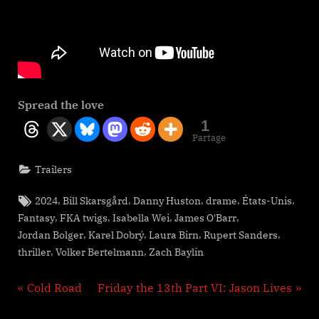
Spread the love
1
Partage
Trailers
Tags:
,
,
,
,
,
2024
Bill Skarsgård
Danny Huston
drame
États-Unis
,
,
,
,
Fantasy
FKA twigs
Isabella Wei
James O'Barr
,
,
,
,
Jordan Bolger
Karel Dobrý
Laura Birn
Rupert Sanders
,
,
thriller
Volker Bertelmann
Zach Baylin
Navigation
P
N
Cold Road
Friday the 13th Part VI: Jason Lives
r
e