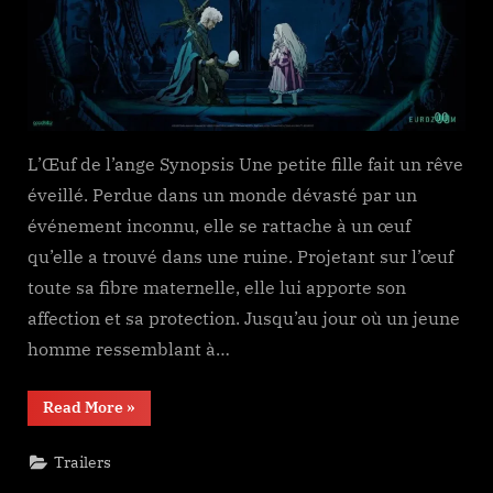
L’Œuf de l’ange Synopsis Une petite fille fait un rêve
éveillé. Perdue dans un monde dévasté par un
événement inconnu, elle se rattache à un œuf
qu’elle a trouvé dans une ruine. Projetant sur l’œuf
toute sa fibre maternelle, elle lui apporte son
affection et sa protection. Jusqu’au jour où un jeune
homme ressemblant à…
“天
Read More
»
使
の
た
Trailers
ま
ご”