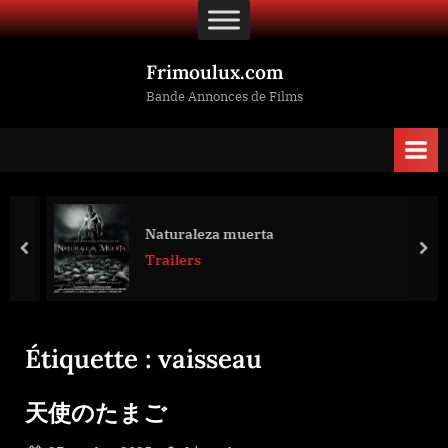
Skip
to
content
Frimoulux.com
Bande Annonces de Films
Naturaleza muerta
prev
nex
Trailers
Étiquette :
vaisseau
天使のたまご