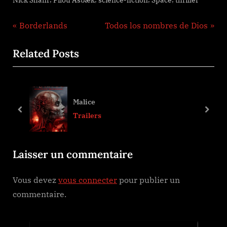
Nick Shafir
Pilou Asbæk
science-fiction
Space
thriller
Navigation
P
N
Borderlands
Todos los nombres de Dios
r
e
de
Related Posts
e
x
l’article
v
t
i
P
o
o
Malice
u
s
prev
next
Trailers
s
t
P
:
Laisser un commentaire
o
s
Vous devez
vous connecter
pour publier un
t
commentaire.
: