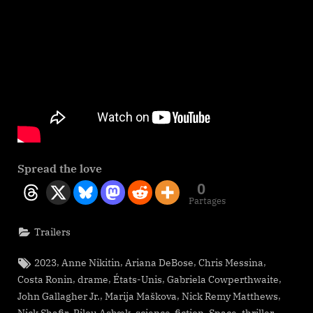
Spread the love
0
Partages
Trailers
Tags:
,
,
,
,
2023
Anne Nikitin
Ariana DeBose
Chris Messina
,
,
,
,
Costa Ronin
drame
États-Unis
Gabriela Cowperthwaite
,
,
,
John Gallagher Jr.
Marija Maškova
Nick Remy Matthews
,
,
,
,