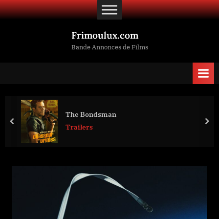
Skip
to
content
Frimoulux.com
Bande Annonces de Films
The Bondsman
prev
nex
Trailers