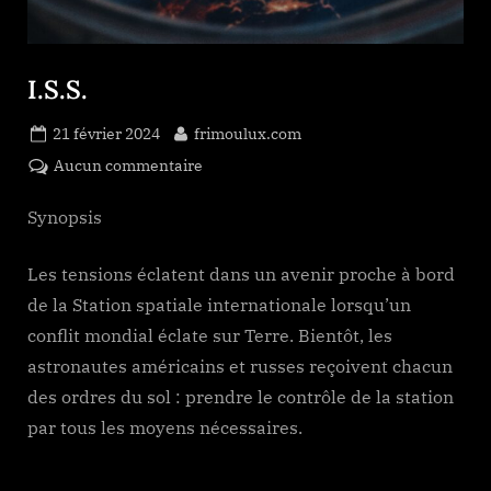
I.S.S.
Posted
By
21 février 2024
frimoulux.com
on
sur
Aucun commentaire
I.S.S.
Synopsis
Les tensions éclatent dans un avenir proche à bord
de la Station spatiale internationale lorsqu’un
conflit mondial éclate sur Terre. Bientôt, les
astronautes américains et russes reçoivent chacun
des ordres du sol : prendre le contrôle de la station
par tous les moyens nécessaires.