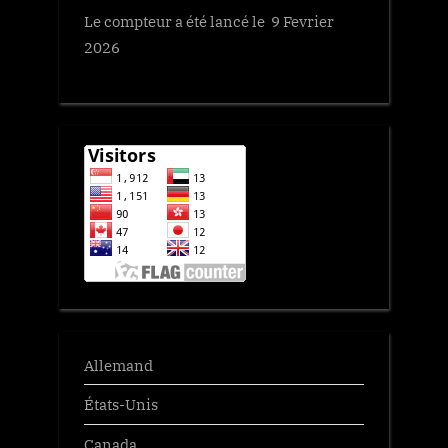
Le compteur a été lancé le 9 Fevrier
2026
Allemand
États-Unis
Canada