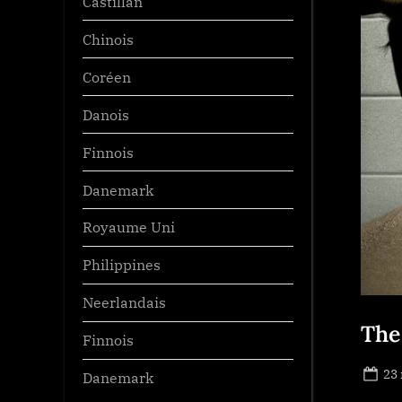
Castillan
Chinois
Coréen
Danois
Finnois
Danemark
Royaume Uni
Philippines
Neerlandais
The
Finnois
Po
23
Danemark
on