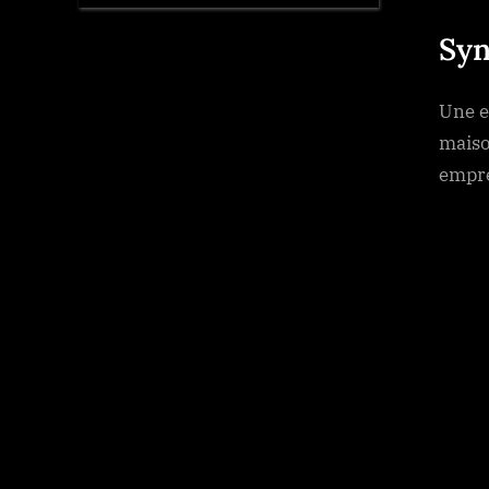
Syn
Une e
maiso
empre