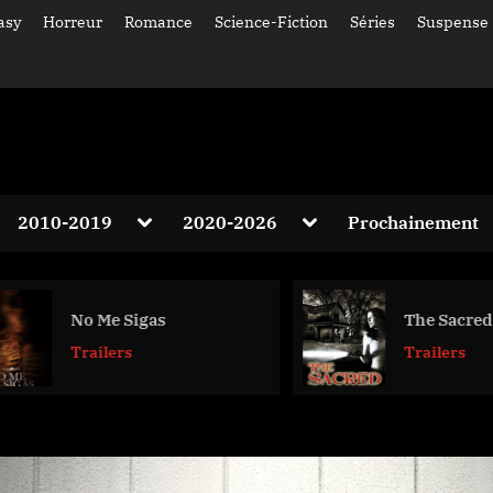
asy
Horreur
Romance
Science-Fiction
Séries
Suspense
gle
Toggle
Toggle
2010-2019
2020-2026
Prochainement
-
sub-
sub-
Toggle
nu
menu
menu
sub-
menu
Toggle
No Me Sigas
The Sacred
sub-
menu
Trailers
Trailers