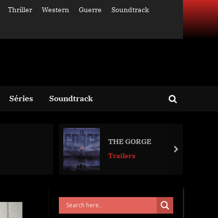
Thriller
Western
Guerre
Soundtrack
Séries
Soundtrack
Toggle
search
form
THE GORGE
next
Trailers