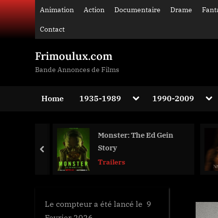
Skip
Animation
Action
Documentaire
Drame
Fant
to
Contact
content
Frimoulux.com
Bande Annonces de Films
Toggle
Tog
Home
1935-1989
1990-2009
sub-
sub
Toggle
menu
me
sub-
menu
Monster: The Ed Gein
Toggle
sub-
Story
prev
menu
Toggle
Trailers
sub-
menu
Le compteur a été lancé le 9
Fevrier 2026