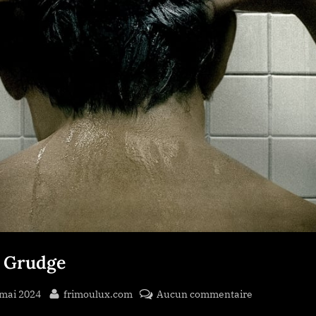
 Grudge
sted
By
sur
 mai 2024
frimoulux.com
Aucun commentaire
The