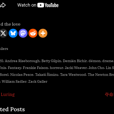
d the love
ilers
s:
,
,
,
,
,
20
Andrea Riseborough
Betty Gilpin
Demián Bichir
démon
drame
,
,
,
,
,
,
Unis
Fantasy
Frankie Faison
horreur
Jacki Weaver
John Cho
Lin 
,
,
,
,
Sorel
Nicolas Pesce
Takaši Šimizu
Tara Westwood
The Newton Br
,
,
William Sadler
Zack Galler
igation
N
 Luring
夺命
e
ted Posts
x