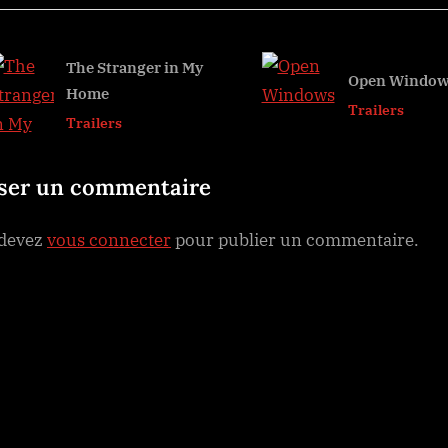
t
rticle
P
o
The Stranger in My
Open Windo
Home
s
v
Trailers
Trailers
t
:
sser un commentaire
 devez
vous connecter
pour publier un commentaire.