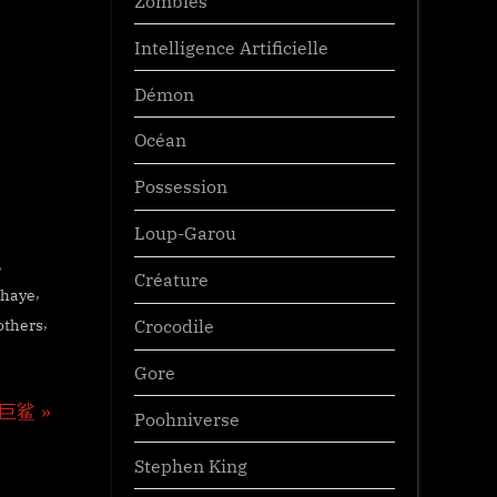
Zombies
Intelligence Artificielle
Démon
Océan
Possession
Loup-Garou
,
Créature
,
Shaye
,
others
Crocodile
Gore
巨鲨
Poohniverse
Stephen King