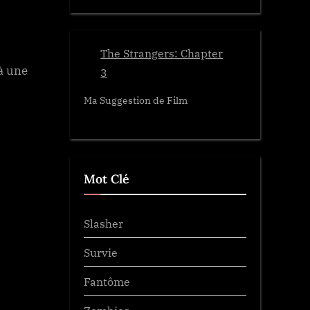
The Strangers: Chapter
à une
3
Ma Suggestion de Film
Mot Clé
Slasher
Survie
Fantôme