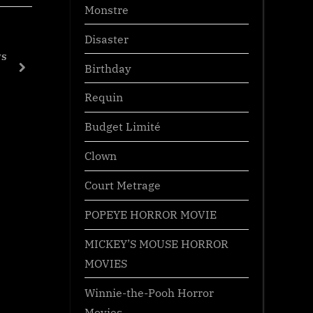
Monstre
Disaster
ws
The Woman in the Yard
Birthday
next
Trailers
Requin
Budget Limité
Clown
Court Metrage
POPEYE HORROR MOVIE
MICKEY’S MOUSE HORROR
MOVIES
Winnie-the-Pooh Horror
Movies