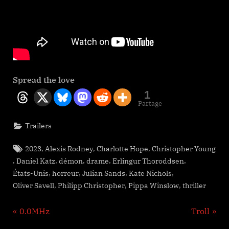
Spread the love
1
Partage
Trailers
Tags:
,
,
,
2023
Alexis Rodney
Charlotte Hope
Christopher Young
,
,
,
,
,
Daniel Katz
démon
drame
Erlingur Thoroddsen
,
,
,
,
États-Unis
horreur
Julian Sands
Kate Nichols
,
,
,
Oliver Savell
Philipp Christopher
Pippa Winslow
thriller
Navigation
P
N
0.0MHz
Troll
r
e