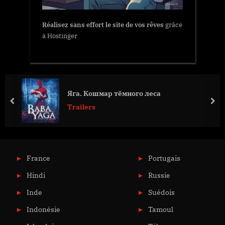
Réalisez sans effort le site de vos rêves
grâce
à Hostinger
Яга. Кошмар тёмного леса
prev
nex
Trailers
France
Portugais
Hindi
Russie
Inde
Suédois
Indonésie
Tamoul