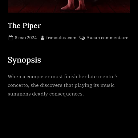
The Piper
Posted
By
sur
8 mai 2024
frimoulux.com
Aucun commentaire
on
The
Pipe
Synopsis
When a composer must finish her late mentor’s
concerto, she discovers that playing its music
summons deadly consequences.