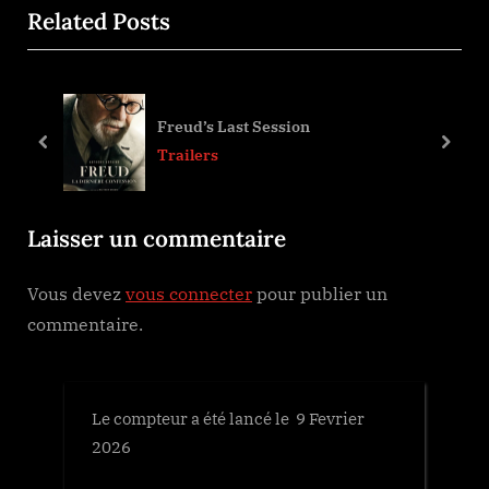
de
Related Posts
e
x
l’article
v
t
i
P
o
o
Freud’s Last Session
u
s
prev
next
Trailers
s
t
P
:
Laisser un commentaire
o
s
Vous devez
vous connecter
pour publier un
t
commentaire.
:
Le compteur a été lancé le 9 Fevrier
2026