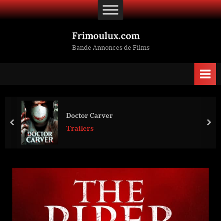
Skip
to
content
Frimoulux.com
Bande Annonces de Films
Doctor Carver
prev
nex
Trailers