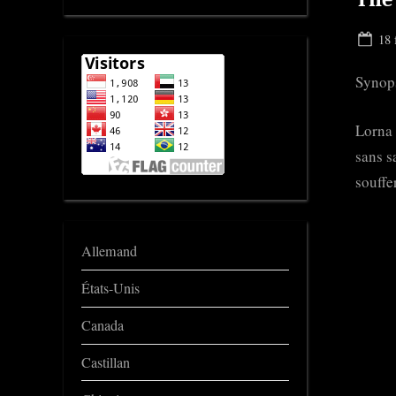
Pos
18 
on
Synop
Lorna 
sans s
souffe
Allemand
États-Unis
Canada
Castillan