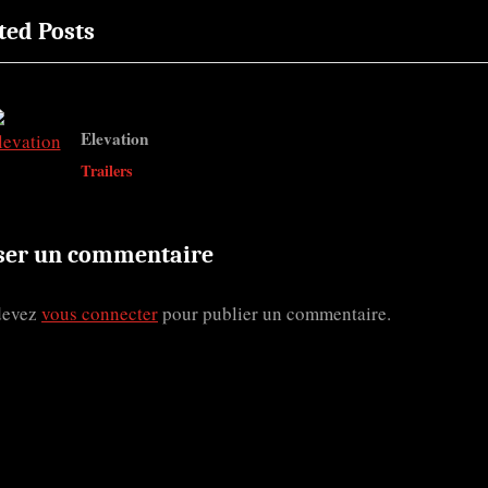
ted Posts
x
t
ticle
P
o
Elevation
s
v
Trailers
t
:
ser un commentaire
devez
vous connecter
pour publier un commentaire.