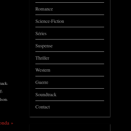
Romance
Science-Fiction
Séries
Suspense
Thriller
Western
Guerre
,
mack
,
f
Soundtrack
,
lson
Contact
onda