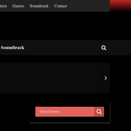
tern
Guerre
Soundtrack
Contact
Soundtrack
Toggle
search
form
next