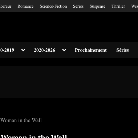
orreur
Romance
Science-Fiction
Séries
Suspense
Thriller
Wes
Toggle
Toggle
0-2019
2020-2026
Prochainement
Séries
sub-
sub-
Toggle
menu
menu
sub-
menu
Toggle
sub-
menu
 Woman in the Wall