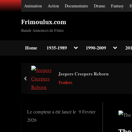
Skip
Animation
Action
Documentaire
Drame
Fantasy
H
to
content
Frimoulux.com
Bande Annonces de Films
Toggle
Toggle
Home
1935-1989
1990-2009
201
sub-
sub-
Toggle
menu
menu
sub-
menu
Toggle
Jeepers Creepers Reborn
sub-
prev
menu
Trailers
Toggle
sub-
menu
Le compteur a été lancé le 9 Fevrier
2026
The