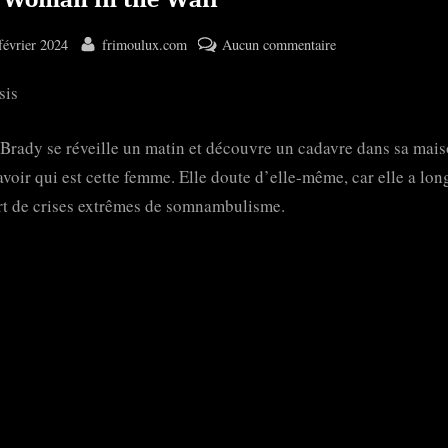
ted
By
sur
février 2024
frimoulux.com
Aucun commentaire
The
sis
Woman
in
the
Brady se réveille un matin et découvre un cadavre dans sa mais
Wall
avoir qui est cette femme. Elle doute d’elle-même, car elle a lo
rt de crises extrêmes de somnambulisme.