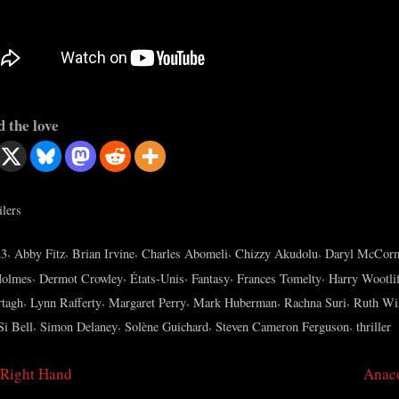
 the love
ilers
s:
,
,
,
,
,
23
Abby Fitz
Brian Irvine
Charles Abomeli
Chizzy Akudolu
Daryl McCor
,
,
,
,
,
Holmes
Dermot Crowley
États-Unis
Fantasy
Frances Tomelty
Harry Wootlif
,
,
,
,
,
tagh
Lynn Rafferty
Margaret Perry
Mark Huberman
Rachna Suri
Ruth Wi
,
,
,
,
Si Bell
Simon Delaney
Solène Guichard
Steven Cameron Ferguson
thriller
N
 Right Hand
Anac
igation
e