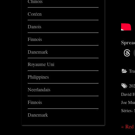
Chinois
Coréen
Danois
Finnois
Spread
Danemark
Royaume Uni
Tra
Philippines
Tag
20
Neerlandais
David 
Finnois
Joe Mur
,
Séries
Danemark
P
Red
Nav
r