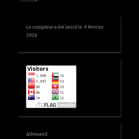
P
:
o
s
Le compteur a été lancé le 9 Fevrier
t
2026
:
Allemand