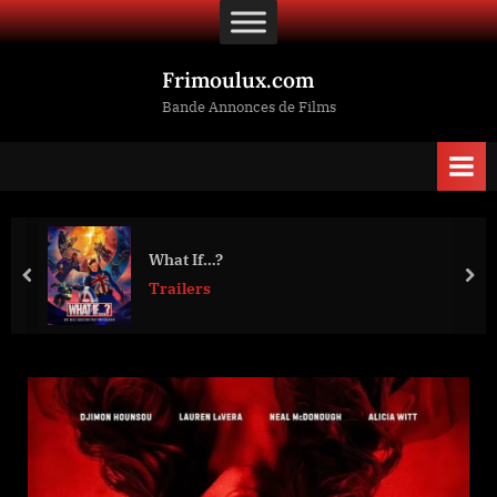
Skip
to
content
Frimoulux.com
Bande Annonces de Films
What If…?
prev
nex
Trailers