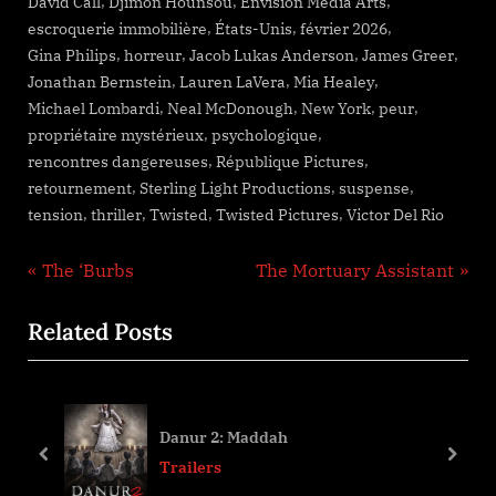
,
,
,
David Call
Djimon Hounsou
Envision Media Arts
,
,
,
escroquerie immobilière
États-Unis
février 2026
,
,
,
,
Gina Philips
horreur
Jacob Lukas Anderson
James Greer
,
,
,
Jonathan Bernstein
Lauren LaVera
Mia Healey
,
,
,
,
Michael Lombardi
Neal McDonough
New York
peur
,
,
propriétaire mystérieux
psychologique
,
,
rencontres dangereuses
République Pictures
,
,
,
retournement
Sterling Light Productions
suspense
,
,
,
,
tension
thriller
Twisted
Twisted Pictures
Victor Del Rio
Navigation
P
N
The ‘Burbs
The Mortuary Assistant
r
e
de
Related Posts
e
x
l’article
v
t
i
P
o
o
Danur 2: Maddah
u
s
prev
next
Trailers
s
t