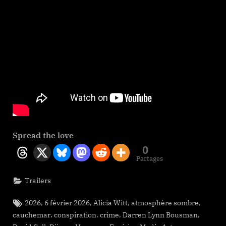
Spread the love
0
Partages
Trailers
Tags:
,
,
,
,
2026
6 février 2026
Alicia Witt
atmosphère sombre
,
,
,
,
cauchemar
conspiration
crime
Darren Lynn Bousman