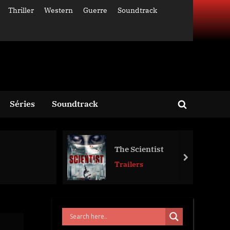
Thriller
Western
Guerre
Soundtrack
Séries
Soundtrack
Toggle
search
form
The Scientist
next
Trailers