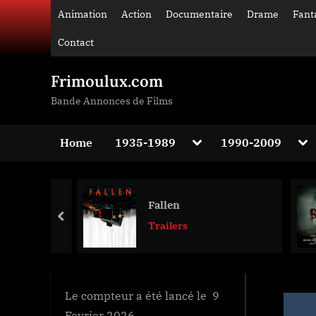
Skip
Animation
Action
Documentaire
Drame
Fant
to
Contact
content
Frimoulux.com
Bande Annonces de Films
Toggle
Tog
Home
1935-1989
1990-2009
sub-
sub
Toggle
menu
me
sub-
menu
Toggle
Fallen
sub-
prev
menu
Trailers
Toggle
sub-
menu
Le compteur a été lancé le 9
Fevrier 2026