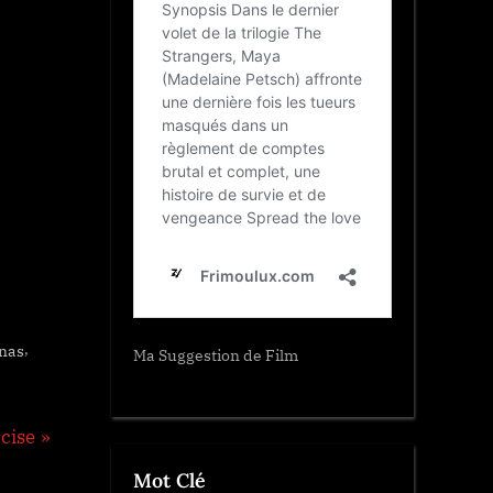
,
inas
Ma Suggestion de Film
cise
Mot Clé