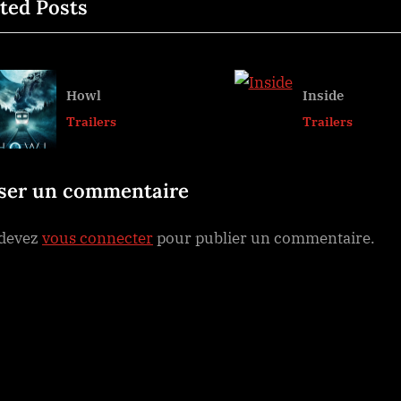
ted Posts
x
t
rticle
P
o
Howl
Inside
s
v
Trailers
Trailers
t
:
sser un commentaire
 devez
vous connecter
pour publier un commentaire.