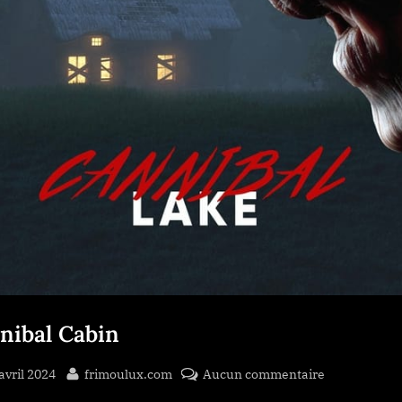
nibal Cabin
sted
By
sur
avril 2024
frimoulux.com
Aucun commentaire
Cannibal