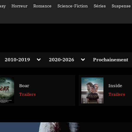
asy
Horreur
Romance
Science-Fiction
Séries
Suspense
gle
Toggle
Toggle
2010-2019
2020-2026
Prochainement
-
sub-
sub-
Toggle
nu
menu
menu
sub-
menu
Toggle
Boar
Inside
sub-
menu
Trailers
Trailers