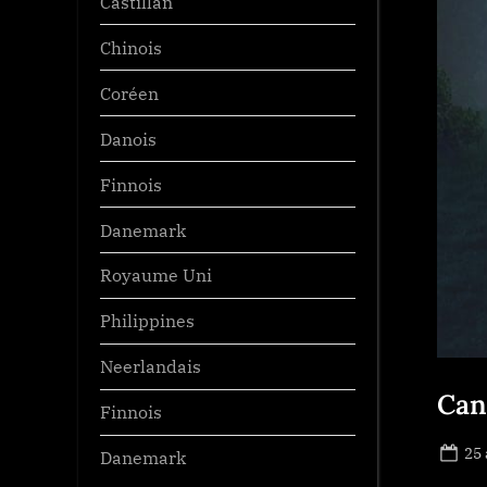
Castillan
Chinois
Coréen
Danois
Finnois
Danemark
Royaume Uni
Philippines
Neerlandais
Can
Finnois
Po
25 
Danemark
on