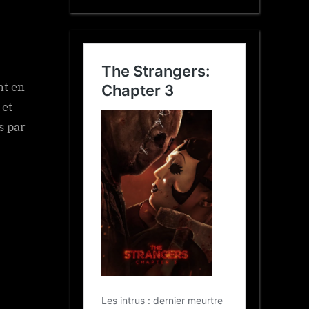
nt en
 et
s par