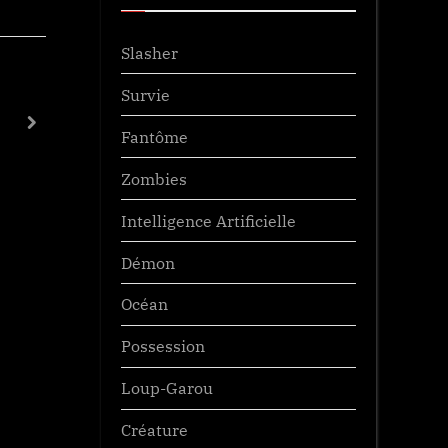
Slasher
Survie
Disclosure Day
next
Nouveautés
Fantôme
Prochainement
Zombies
Intelligence Artificielle
Démon
Océan
Possession
Loup-Garou
Créature