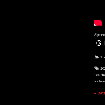
Sprea
Tra
Tag
20
Lee H
Richar
Nav
P
Bat
r