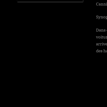
Canni
Synop
Dans 
voitu
arriv
des h