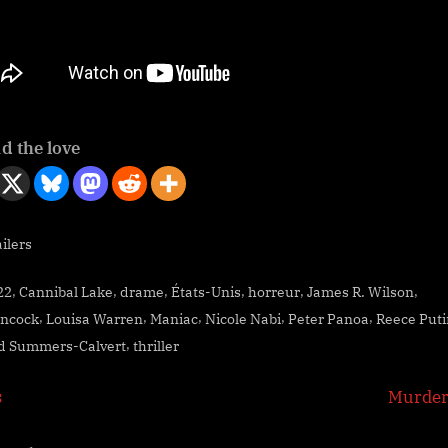
d the love
ilers
s:
,
,
,
,
,
,
22
Cannibal Lake
drame
États-Unis
horreur
James R. Wilson
,
,
,
,
,
ancock
Louisa Warren
Maniac
Nicole Nabi
Peter Panoa
Reece Put
,
d Summers-Calvert
thriller
igation
N
s
Murder
e