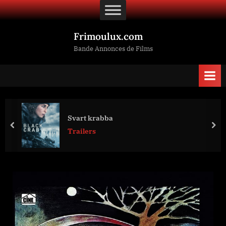
Skip
to
content
Frimoulux.com
Bande Annonces de Films
Svart krabba
prev
nex
Trailers