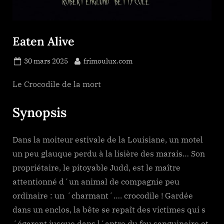
Eaten Alive
Posted
By
30 mars 2025
frimoulux.com
on
Le Crocodile de la mort
Synopsis
Dans la moiteur estivale de la Louisiane, un motel
un peu glauque perdu à la lisière des marais… Son
propriétaire, le pitoyable Judd, est le maître
attentionné d´un animal de compagnie peu
ordinaire : un ´charmant´…. crocodile ! Gardée
dans un enclos, la bête se repaît des victimes qui s
´égarent jusque dans l´antre du fou sanguinaire et