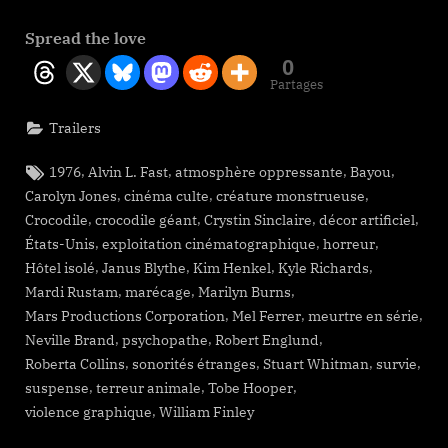
Spread the love
0
Partages
Trailers
Tags:
,
,
,
,
1976
Alvin L. Fast
atmosphère oppressante
Bayou
,
,
,
Carolyn Jones
cinéma culte
créature monstrueuse
,
,
,
,
Crocodile
crocodile géant
Crystin Sinclaire
décor artificiel
,
,
,
États-Unis
exploitation cinématographique
horreur
,
,
,
,
Hôtel isolé
Janus Blythe
Kim Henkel
Kyle Richards
,
,
,
Mardi Rustam
marécage
Marilyn Burns
,
,
,
Mars Productions Corporation
Mel Ferrer
meurtre en série
,
,
,
Neville Brand
psychopathe
Robert Englund
,
,
,
,
Roberta Collins
sonorités étranges
Stuart Whitman
survie
,
,
,
suspense
terreur animale
Tobe Hooper
,
violence graphique
William Finley