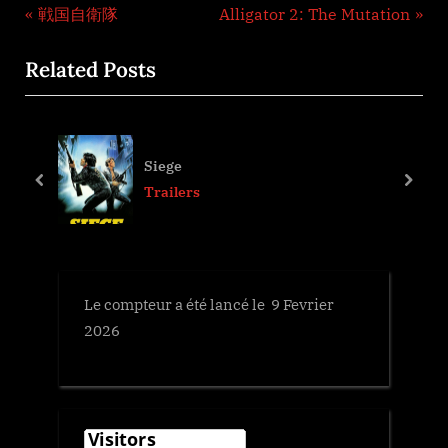
Navigation
P
N
戦国自衛隊
Alligator 2: The Mutation
r
e
de
Related Posts
e
x
l’article
v
t
i
P
o
o
Kandahar
u
s
prev
next
Trailers
s
t
P
:
o
s
Le compteur a été lancé le 9 Fevrier
t
2026
: