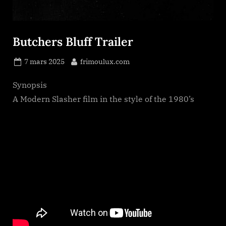
Butchers Bluff Trailer
Posted
By
7 mars 2025
frimoulux.com
on
Synopsis
A Modern Slasher film in the style of the 1980’s