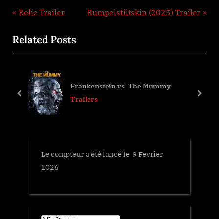
Navigation
P
N
Relic Trailer
Rumpelstiltskin (2025) Trailer
r
e
de
Related Posts
e
x
l’article
v
t
i
P
o
o
Frankenstein vs. The Mummy
u
s
prev
next
Trailers
s
t
P
:
o
s
Le compteur a été lancé le 9 Fevrier
t
2026
: