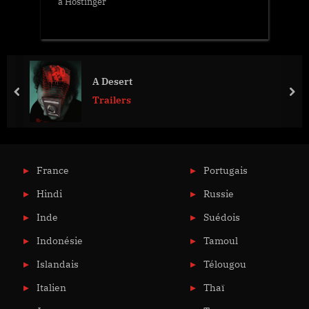
à Hostinger
A Desert
prev
nex
Trailers
France
Portugais
Hindi
Russie
Inde
Suédois
Indonésie
Tamoul
Islandais
Télougou
Italien
Thaï