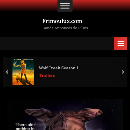
Skip
to
content
Frimoulux.com
Bande Annonces de Films
Wolf Creek Season 1
prev
nex
Trailers