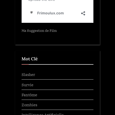
Ma Suggestion de Film
Mot Clé
Slasher
Survie
Fantôme
Zombies
Intelligence Artificielle