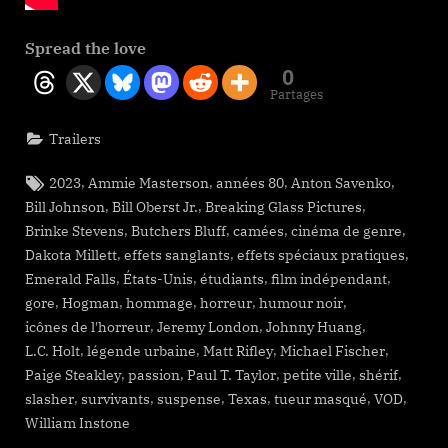
Spread the love
0
Partages
Trailers
Tags:
,
,
,
,
2023
Ammie Masterson
années 80
Anton Savenko
,
,
,
Bill Johnson
Bill Oberst Jr.
Breaking Glass Pictures
,
,
,
,
Brinke Stevens
Butchers Bluff
camées
cinéma de genre
,
,
,
Dakota Millett
effets sanglants
effets spéciaux pratiques
,
,
,
,
Emerald Falls
États-Unis
étudiants
film indépendant
,
,
,
,
,
gore
Hogman
hommage
horreur
humour noir
,
,
,
icônes de l'horreur
Jeremy London
Johnny Huang
,
,
,
,
L.C. Holt
légende urbaine
Matt Rifley
Michael Fischer
,
,
,
,
,
Paige Steakley
passion
Paul T. Taylor
petite ville
shérif
,
,
,
,
,
,
slasher
survivants
suspense
Texas
tueur masqué
VOD
William Instone